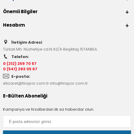
Önemli Bilgiler
Hesabım
İletişim Adresi
Türkali Mh. Nüzhetiye cd.N:42/A Beşiktaş İSTANBUL
Telefon:
0 (212) 259 70 57
0 (541) 293 05 67
E-posta:
eticaret@finspor.com.tr
info@finspor.com.tr
E-Bülten Aboneliği
Kampanya ve fırsatlardan ilk siz haberdar olun.