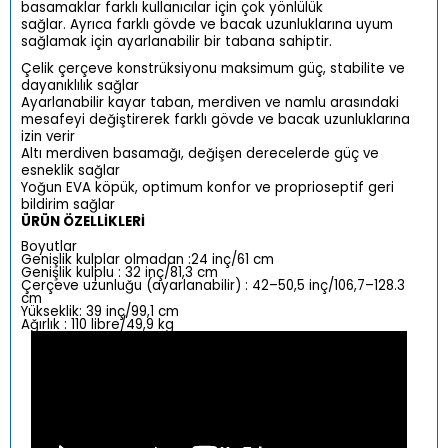
basamaklar farklı kullanıcılar için çok yönlülük
sağlar. Ayrıca farklı gövde ve bacak uzunluklarına uyum
sağlamak için ayarlanabilir bir tabana sahiptir.
Çelik çerçeve konstrüksiyonu maksimum güç, stabilite ve
dayanıklılık sağlar
Ayarlanabilir kayar taban, merdiven ve namlu arasındaki
mesafeyi değiştirerek farklı gövde ve bacak uzunluklarına
izin verir
Altı merdiven basamağı, değişen derecelerde güç ve
esneklik sağlar
Yoğun EVA köpük, optimum konfor ve proprioseptif geri
bildirim sağlar
ÜRÜN ÖZELLİKLERİ
Boyutlar
Genişlik kulplar olmadan :24 inç/61 cm
Genişlik kulplu
: 32 inç/81,3 cm
Çerçeve uzunluğu (ayarlanabilir) : 42–50,5 inç/106,7–128.3
cm
Yükseklik: 39 inç/99,1 cm
Ağırlık : 110 libre/49,9 kg