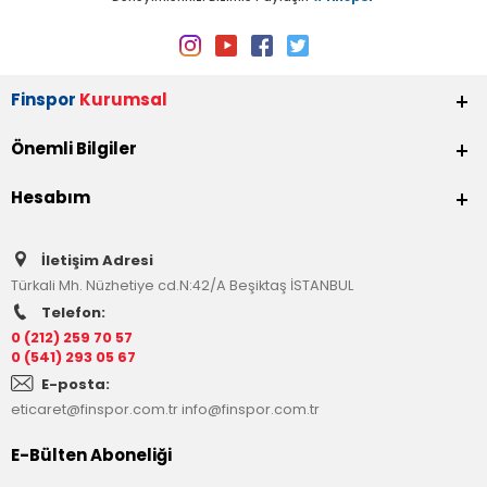
Finspor
Kurumsal
Önemli Bilgiler
Hesabım
İletişim Adresi
Türkali Mh. Nüzhetiye cd.N:42/A Beşiktaş İSTANBUL
Telefon:
0 (212) 259 70 57
0 (541) 293 05 67
E-posta:
eticaret@finspor.com.tr
info@finspor.com.tr
E-Bülten Aboneliği