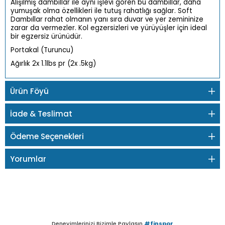
Alışılmış dambıllar ile aynı işlevi gören bu dambıllar, daha
yumuşak olma özellikleri ile tutuş rahatlığı sağlar. Soft
Dambıllar rahat olmanın yanı sıra duvar ve yer zemininize
zarar da vermezler. Kol egzersizleri ve yürüyüşler için ideal
bir egzersiz ürünüdür.
Portakal (Turuncu)
Ağırlık 2x 1.1lbs pr (2x .5kg)
Ürün Föyü
İade & Teslimat
Ödeme Seçenekleri
Yorumlar
Deneyimlerinizi Bizimle Paylaşın
#finspor