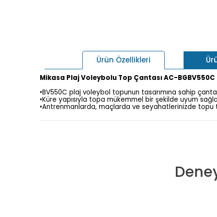
Ür
Ürün Özellikleri
Mikasa Plaj Voleybolu Top Çantası AC-BGBV550C
•BV550C plaj voleybol topunun tasarımına sahip çanta
•Küre yapısıyla topa mükemmel bir şekilde uyum sağla
•Antrenmanlarda, maçlarda ve seyahatlerinizde topu taş
Deney