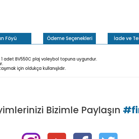
ün Föyü
Ödeme Seçenekleri
İade ve T
 1 adet BV550C plaj voleybol topuna uygundur.
r.
ımak için oldukça kullanışlıdır.
imlerinizi Bizimle Paylaşın
#f