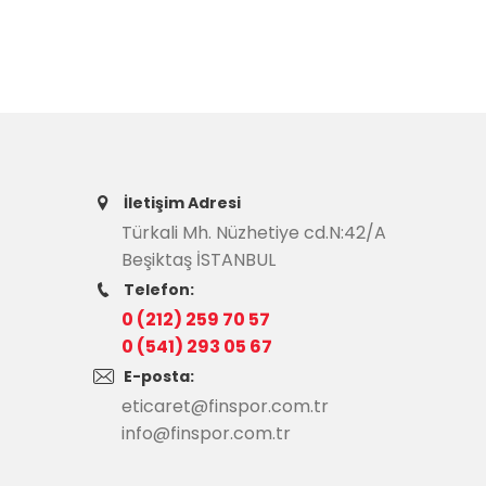
İletişim Adresi
Türkali Mh. Nüzhetiye cd.N:42/A
Beşiktaş İSTANBUL
Telefon:
0 (212) 259 70 57
0 (541) 293 05 67
E-posta:
eticaret@finspor.com.tr
info@finspor.com.tr