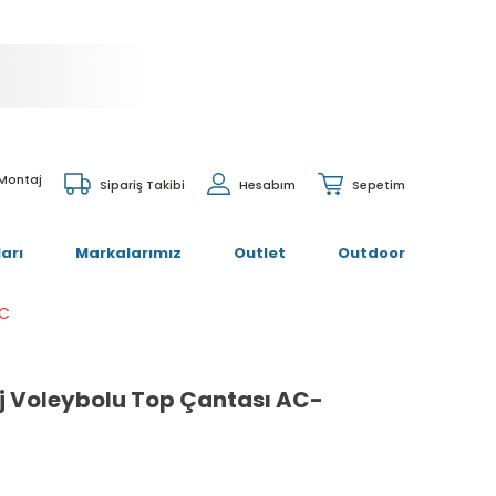
 Montaj
Sipariş Takibi
Hesabım
Sepetim
arı
Markalarımız
Outlet
Outdoor
0C
j Voleybolu Top Çantası AC-