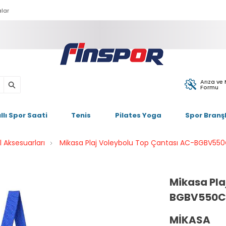
lar
Arıza ve
Formu
ıllı Spor Saati
Tenis
Pilates Yoga
Spor Branşl
 Aksesuarları
Mikasa Plaj Voleybolu Top Çantası AC-BGBV55
Mikasa Pla
BGBV550C
MIKASA