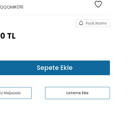
QQQMIK016
Fiyat Alarmı
90
TL
Sepete Ekle
Listeme Ekle
niz Mağazalar