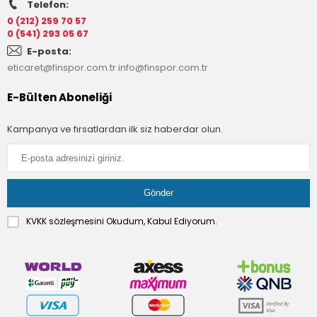
Telefon:
0 (212) 259 70 57
0 (541) 293 05 67
E-posta:
eticaret@finspor.com.tr
info@finspor.com.tr
E-Bülten Aboneliği
Kampanya ve fırsatlardan ilk siz haberdar olun.
KVKK sözleşmesini
Okudum, Kabul Ediyorum.