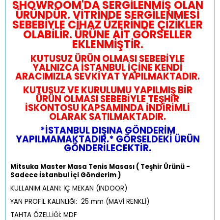
SHOWROOM'DA SERGİLENMİŞ OLAN
ÜRÜNDÜR. VİTRİNDE SERGİLENMESİ
SEBEBİYLE CİHAZ ÜZERİNDE ÇİZİKLER
OLABİLİR. ÜRÜNE AİT GÖRSELLER
EKLENMİŞTİR.
KUTUSUZ ÜRÜN OLMASI SEBEBİYLE
YALNIZCA İSTANBUL İÇİNE KENDİ
ARACIMIZLA SEVKİYAT YAPILMAKTADIR.
KUTUSUZ VE KURULUMU YAPILMIŞ BİR
ÜRÜN OLMASI SEBEBİYLE TEŞHİR
İSKONTOSU KAPSAMINDA İNDİRİMLİ
OLARAK SATILMAKTADIR.
*İSTANBUL DIŞINA GÖNDERİM
YAPILMAMAKTADIR.* GÖRSELDEKİ ÜRÜN
GÖNDERİLECEKTİR.
Mitsuka Master Masa Tenis Masası ( Teşhir Ürünü -
Sadece İstanbul İçi Gönderim )
KULLANIM ALANI: İÇ MEKAN (INDOOR)
YAN PROFİL KALINLIĞI: 25 mm (MAVİ RENKLİ)
TAHTA ÖZELLİĞİ: MDF