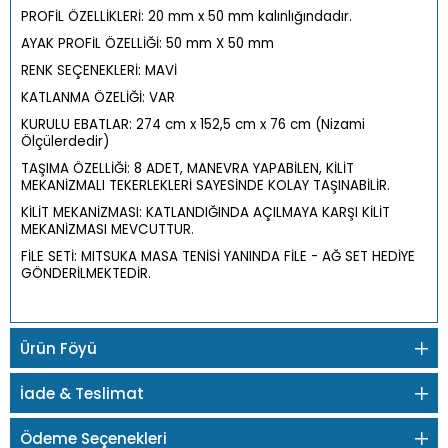
PROFİL ÖZELLİKLERİ: 20 mm x 50 mm kalınlığındadır.
AYAK PROFİL ÖZELLİĞİ: 50 mm X 50 mm
RENK SEÇENEKLERİ: MAVİ
KATLANMA ÖZELİĞİ: VAR
KURULU EBATLAR: 274 cm x 152,5 cm x 76 cm (Nizami
Ölçülerdedir)
TAŞIMA ÖZELLİĞİ: 8 ADET, MANEVRA YAPABİLEN, KİLİT
MEKANİZMALI TEKERLEKLERİ SAYESİNDE KOLAY TAŞINABİLİR.
KİLİT MEKANİZMASI: KATLANDIĞINDA AÇILMAYA KARŞI KİLİT
MEKANİZMASI MEVCUTTUR.
FİLE SETİ: MITSUKA MASA TENİSİ YANINDA FİLE - AĞ SET HEDİYE
GÖNDERİLMEKTEDİR.
Ürün Föyü
İade & Teslimat
Ödeme Seçenekleri