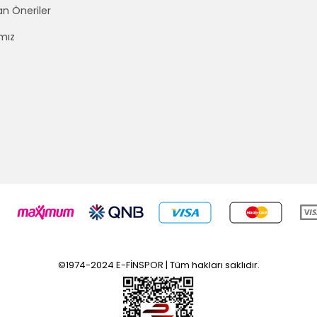
an Öneriler
mız
©1974-2024 E-FİNSPOR | Tüm hakları saklıdır.