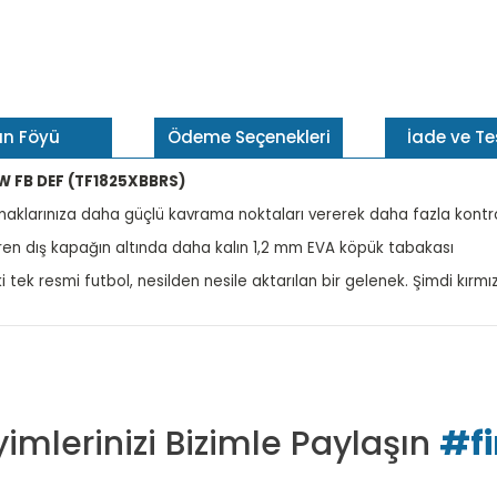
ün Föyü
Ödeme Seçenekleri
İade ve T
W FB DEF (TF1825XBBRS)
rmaklarınıza daha güçlü kavrama noktaları vererek daha fazla kontr
ren dış kapağın altında daha kalın 1,2 mm EVA köpük tabakası
i tek resmi futbol, ​​nesilden nesile aktarılan bir gelenek. Şimdi kırm
imlerinizi Bizimle Paylaşın
#f