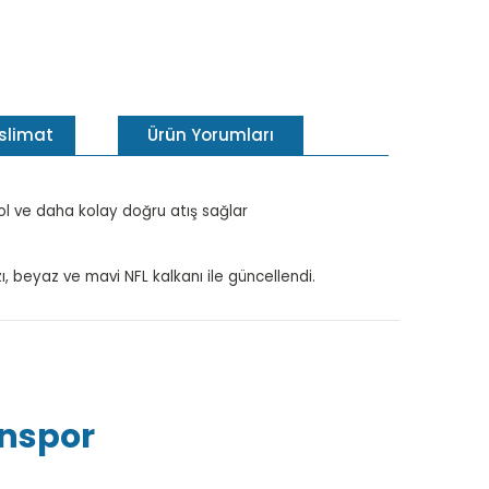
eslimat
Ürün Yorumları
ol ve daha kolay doğru atış sağlar
ızı, beyaz ve mavi NFL kalkanı ile güncellendi.
inspor