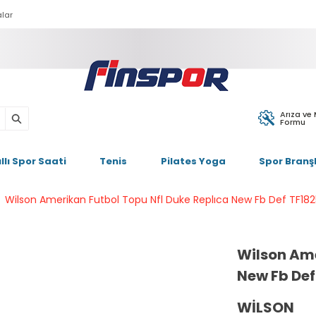
lar
Arıza ve
Formu
ıllı Spor Saati
Tenis
Pilates Yoga
Spor Branşl
Wilson Amerikan Futbol Topu Nfl Duke Replıca New Fb Def TF18
Wilson Ame
New Fb De
WILSON