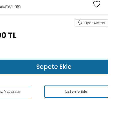
AMEWIL019
Fiyat Alarmı
00
TL
Sepete Ekle
Listeme Ekle
niz Mağazalar