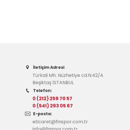
İletişim Adresi
Türkali Mh. Nüzhetiye cd.N:42/A
Beşiktaş İSTANBUL
Telefon:
0 (212) 259 70 57
0 (541) 293 05 67
E-posta:
eticaret@finspor.com.tr
info@finspor.com.tr