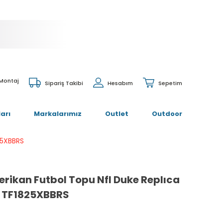
 Montaj
Sipariş Takibi
Hesabım
Sepetim
arı
Markalarımız
Outlet
Outdoor
25XBBRS
rikan Futbol Topu Nfl Duke Replıca
f TF1825XBBRS