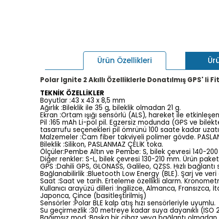
Ür
Ürün Özellikleri
Polar Ignite 2 Akıllı Özelliklerle Donatılmış GPS' li 
TEKNİK ÖZELLİKLER
Boyutlar :43 x 43 x 8,5 mm
Ağırlık :Bileklik ile 35 g, bileklik olmadan 21 g.
Ekran :Ortam ışığı sensörlü (ALS), hareket ile etkinleş
Pil :165 mAh Li-pol pil. Egzersiz modunda (GPS ve bilekt
tasarrufu seçenekleri pil ömrünü 100 saate kadar uzatı
Malzemeler :Cam fiber takviyeli polimer gövde. PASL
Bileklik :Silikon, PASLANMAZ ÇELİK toka.
Ölçüler:Pembe Altın ve Pembe: S, bilek çevresi 140-2
Diğer renkler: S-L, bilek çevresi 130-210 mm. Ürün paket
GPS :Dahili GPS, GLONASS, Galileo, QZSS. Hızlı bağlantı s
Bağlanabilirlik :Bluetooth Low Energy (BLE). Şarj ve veri
Saat :Saat ve tarih. Erteleme özellikli alarm. Kronomet
Kullanıcı arayüzü dilleri :İngilizce, Almanca, Fransızc
Japonca, Çince (basitleştirilmiş)
Sensörler :Polar BLE kalp atış hızı sensörleriyle uyumlu.
Su geçirmezlik :30 metreye kadar suya dayanıklı (ISO 
Bağımsız mod :Başka bir cihaz veya bağlantı olmadan kurul