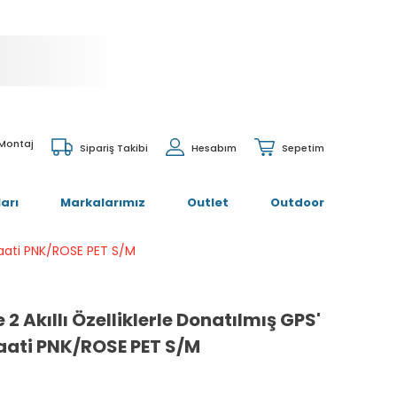
 Montaj
Sipariş Takibi
Hesabım
Sepetim
arı
Markalarımız
Outlet
Outdoor
s Saati PNK/ROSE PET S/M
e 2 Akıllı Özelliklerle Donatılmış GPS'
 Saati PNK/ROSE PET S/M