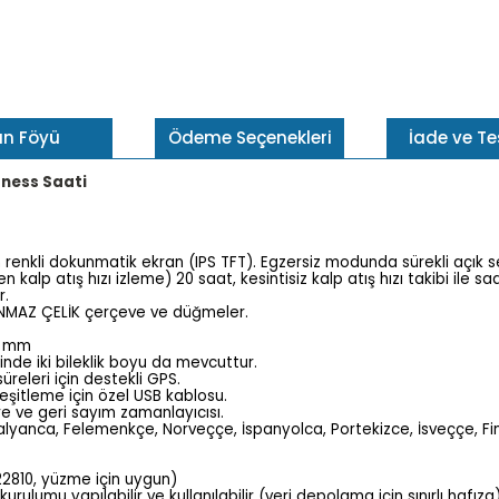
ün Föyü
Ödeme Seçenekleri
İade ve T
Fitness Saati
en renkli dokunmatik ekran (IPS TFT). Egzersiz modunda sürekli açık
en kalp atış hızı izleme) 20 saat, kesintisiz kalp atış hızı takibi il
r.
ANMAZ ÇELİK çerçeve ve düğmeler.
00 mm
inde iki bileklik boyu da mevcuttur.
üreleri için destekli GPS.
 eşitleme için özel USB kablosu.
re ve geri sayım zamanlayıcısı.
a, İtalyanca, Felemenkçe, Norveççe, İspanyolca, Portekizce, İsveççe,
22810, yüzme için uygun)
umu yapılabilir ve kullanılabilir (veri depolama için sınırlı hafıza). 