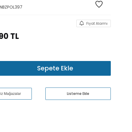
NBZPOL397
Fiyat Alarmı
,90
TL
Sepete Ekle
Listeme Ekle
niz Mağazalar