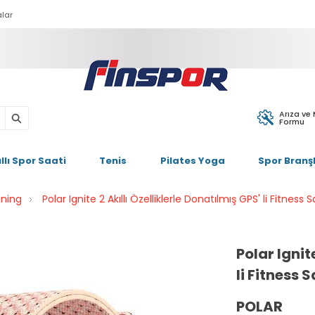
lar
Arıza ve
Formu
ıllı Spor Saati
Tenis
Pilates Yoga
Spor Branşl
ining
Polar Ignite 2 Akıllı Özelliklerle Donatılmış GPS' li Fitnes
Polar Ignit
li Fitness
POLAR