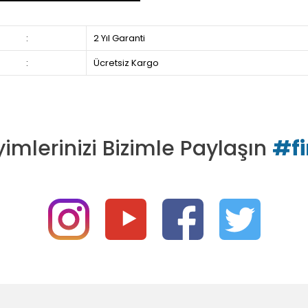
:
2 Yıl Garanti
:
Ücretsiz Kargo
imlerinizi Bizimle Paylaşın
#f