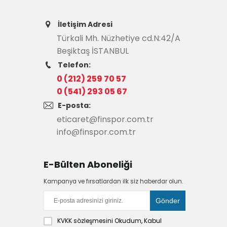
İletişim Adresi
Türkali Mh. Nüzhetiye cd.N:42/A
Beşiktaş İSTANBUL
Telefon:
0 (212) 259 70 57
0 (541) 293 05 67
E-posta:
eticaret@finspor.com.tr
info@finspor.com.tr
E-Bülten Aboneliği
Kampanya ve fırsatlardan ilk siz haberdar olun.
KVKK sözleşmesini
Okudum, Kabul