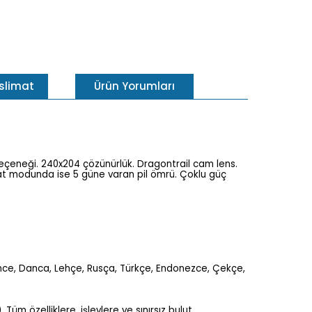
eslimat
Ürün Yorumları
 seçeneği. 240x204 çözünürlük. Dragontrail cam lens.
e saat modunda ise 5 güne varan pil ömrü. Çoklu güç
 Fince, Danca, Lehçe, Rusça, Türkçe, Endonezce, Çekçe,
Tüm özelliklere, işlevlere ve sınırsız bulut