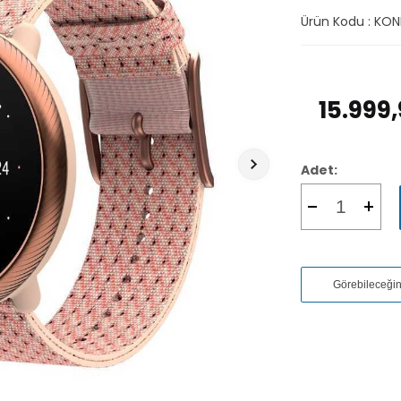
Ürün Kodu :
KON
15.999
Adet:
Görebileceği