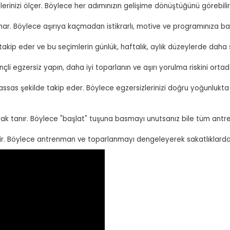
inizi ölçer. Böylece her adımınızın gelişime dönüştüğünü görebilirs
r. Böylece aşırıya kaçmadan istikrarlı, motive ve programınıza bağlı
i takip eder ve bu seçimlerin günlük, haftalık, aylık düzeylerde daha s
li egzersiz yapın, daha iyi toparlanın ve aşırı yorulma riskini ortada
ve hassas şekilde takip eder. Böylece egzersizlerinizi doğru yoğunl
rak tanır. Böylece "başlat" tuşuna basmayı unutsanız bile tüm antre
ir. Böylece antrenman ve toparlanmayı dengeleyerek sakatlıklardan k