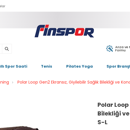
lar
Arıza ve
Formu
ıllı Spor Saati
Tenis
Pilates Yoga
Spor Branşl
ining
Polar Loop Gen2 Ekransız, Giyilebilir Sağlık Bilekliği ve K
Polar Loop 
Bilekliği 
S-L