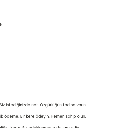
ik
Siz istediğinizde net. Özgürlüğün tadına varın.
eferlik ödeme. Bir kere ödeyin. Hemen sahip olun.
izliğini korur. Siz odaklanmaya devam edin.