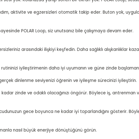
ım, aktivite ve egzersizleri otomatik takip eder. Buton yok, uygul
za sayesinde POLAR Loop, siz unutsanız bile çalışmaya devam eder.
rsizleriniz arasındaki ilişkiyi keşfedin. Daha sağlıklı alışkanlıklar ka
rutininizi iyileştirimenin daha iyi uyumanın ve güne zinde başlamanı
erçek dinlenme seviyenizi öğrenin ve iyileşme sürecinizi iyileştirin.
kadar zinde ve odaklı olacağınızı öngörür. Böylece iş, antrenman 
vücudunuzun gece boyunca ne kadar iyi toparlandığını gösterir. Böyle
zamanla nasıl büyük enerjiye dönüştüğünü görün.