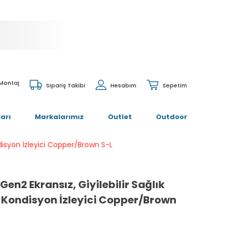
 Montaj
Sipariş Takibi
Hesabım
Sepetim
arı
Markalarımız
Outlet
Outdoor
ondisyon İzleyici Copper/Brown S-L
Gen2 Ekransız, Giyilebilir Sağlık
ve Kondisyon İzleyici Copper/Brown