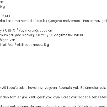
 mm
.5 g
: 16 MB
rka kasa malzemesi : Plastik / Çerçeve malzemesi : Paslanmaz çel
ry / USB-C / Yayın aralığı: 5000 cm
simum çalışma sıcaklığı: 50 °C: / Su geçirmezlik: WR30
ölçer: Var
lir pil: Var / Akıllı saat modu: 8 g
LAR Loop’u takın, hayatınızı yaşayın. Abonelik yok. Bölünmeler yok. 
lk günden tam erişim. Kilitli içerik yok, aylık ücret yok. Sadece tek s
. Zil sesi yok. Kolunuzda yanıp sönen bir ekran yok. POLAR Loop, sess