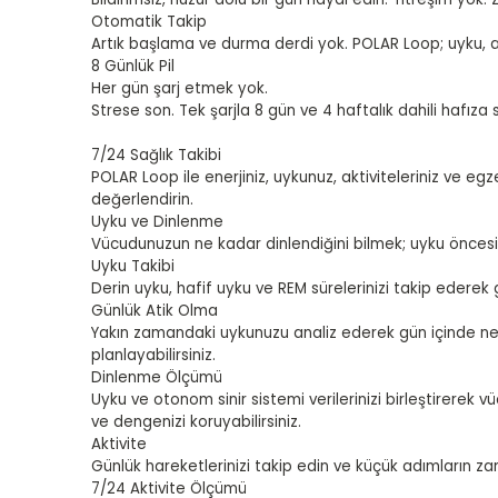
Otomatik Takip
Artık başlama ve durma derdi yok. POLAR Loop; uyku, ad
8 Günlük Pil
Her gün şarj etmek yok.
Strese son. Tek şarjla 8 gün ve 4 haftalık dahili hafı
7/24 Sağlık Takibi
POLAR Loop ile enerjiniz, uykunuz, aktiviteleriniz ve egze
değerlendirin.
Uyku ve Dinlenme
Vücudunuzun ne kadar dinlendiğini bilmek; uyku öncesi 
Uyku Takibi
Derin uyku, hafif uyku ve REM sürelerinizi takip ederek g
Günlük Atik Olma
Yakın zamandaki uykunuzu analiz ederek gün içinde ne 
planlayabilirsiniz.
Dinlenme Ölçümü
Uyku ve otonom sinir sistemi verilerinizi birleştirerek 
ve dengenizi koruyabilirsiniz.
Aktivite
Günlük hareketlerinizi takip edin ve küçük adımların 
7/24 Aktivite Ölçümü