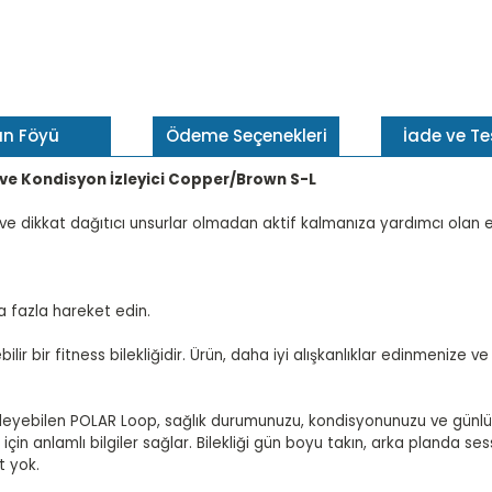
ün Föyü
Ödeme Seçenekleri
İade ve T
ği ve Kondisyon İzleyici Copper/Brown S-L
ve dikkat dağıtıcı unsurlar olmadan aktif kalmanıza yardımcı olan 
a fazla hareket edin.
lir bir fitness bilekliğidir. Ürün, daha iyi alışkanlıklar edinmenize
4 izleyebilen POLAR Loop, sağlık durumunuzu, kondisyonunuzu ve günlü
n anlamlı bilgiler sağlar. Bilekliği gün boyu takın, arka planda sessi
t yok.