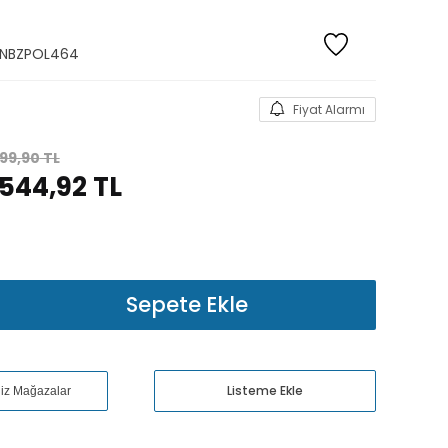
NBZPOL464
Fiyat Alarmı
499,90
TL
.544,92
TL
Sepete Ekle
Listeme Ekle
niz Mağazalar