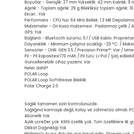
Boyutlar - Genişlik: 27 mm Yükseklik: 42 mm Kalınlık: 9
Ağırlık - Toplam ağırlık: 29 g Bilekliksiz toplam ağırlık: 19
Ekran : Yok
Performans - CPU hızı: 64 MHz Bellek: 1.3 MB Depolama
Malzemeler - Ön kasa malzemesi : Paslanmaz çelik / A
GPS: Yok
Bağlantı - Bluetooth sürümü: 5.1 / USB kablo: Proprieta
Dayanıklılık - Minimum çalışma sıcaklığı: -20 °C: / Mak
Sensörler - OHR: GEN 3.5 / Precision Prime™: Var / İvme
Pil - Pil kapasitesi:170 mAh / Pil türü: Li-Pol / Şarj edilebi
Güncellenebilir cihaz yazılımı: Var
Neler dahil?
POLAR Loop
POLAR Loop SoftWeave Bileklik
Polar Charge 2.0
Sağlık tamamen sizin kontrolünüzde.
Sağlığınız karmaşık değil, kolay ve zahmetsiz olmalı. PO
Abonelik Yok
Aylık ücretler yok. Kilitli özellik yok. Tüm özelliklere i
Dikkat Dağınıklığı Yok
Bildirimsiz, huzur dolu bir gün hayal edin. Titreşim yok