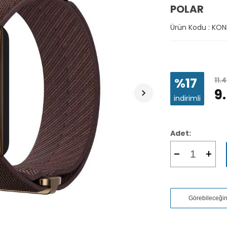
POLAR
Ürün Kodu :
KON
%17
11.
9
indirimli
Adet:
Görebileceği