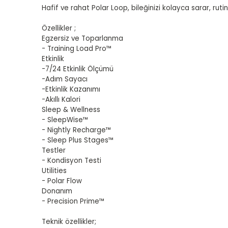
Hafif ve rahat Polar Loop, bileğinizi kolayca sarar, ru
Özellikler ;
Egzersiz ve Toparlanma
- Training Load Pro™
Etkinlik
-7/24 Etkinlik Ölçümü
-Adım Sayacı
-Etkinlik Kazanımı
-Akıllı Kalori
Sleep & Wellness
- SleepWise™
- Nightly Recharge™
- Sleep Plus Stages™
Testler
- Kondisyon Testi
Utilities
- Polar Flow
Donanım
- Precision Prime™
Teknik özellikler;