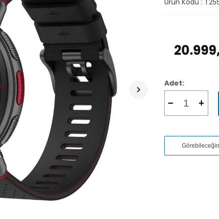
Ürün Kodu :
T25
20.999
Adet:
Görebileceği