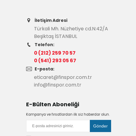
İletişim Adresi
Türkali Mh. Nüzhetiye cd.N:42/A
Beşiktaş İSTANBUL
Telefon:
0 (212) 259 70 57
0 (541) 293 05 67
E-posta:
eticaret@finspor.com.tr
info@finspor.com.tr
E-Bülten Aboneliği
Kampanya ve fırsatlardan ilk siz haberdar olun.