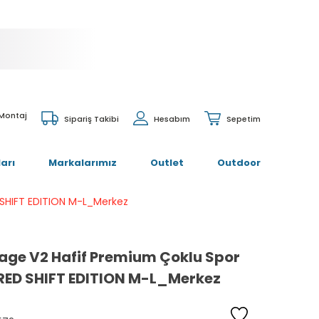
 Montaj
Sipariş Takibi
Hesabım
Sepetim
arı
Markalarımız
Outlet
Outdoor
 SHIFT EDITION M-L_Merkez
age V2 Hafif Premium Çoklu Spor
RED SHIFT EDITION M-L_Merkez