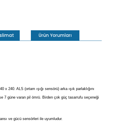
eslimat
Ürün Yorumları
0 x 240. ALS (ortam ışığı sensörü) arka ışık parlaklığını
 ise 7 güne varan pil ömrü. Birden çok güç tasarrufu seçeneği
ansı ve gücü sensörleri ile uyumludur.