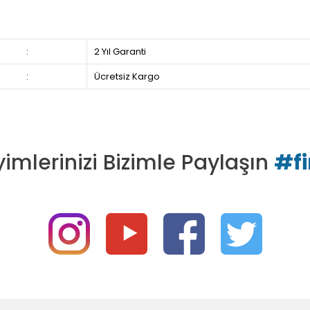
:
2 Yıl Garanti
:
Ücretsiz Kargo
imlerinizi Bizimle Paylaşın
#f