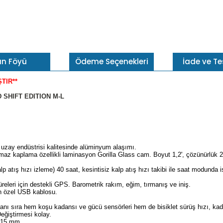
ün Föyü
Ödeme Seçenekleri
İade ve T
TIR**
ED SHIFT EDITION M-L
e uzay endüstrisi kalitesinde alüminyum alaşımı.
maz kaplama özellikli laminasyon Gorilla Glass cam. Boyut 1,2', çözünürlük 24
p atış hızı izleme) 40 saat, kesintisiz kalp atış hızı takibi ile saat modunda
leri için destekli GPS. Barometrik rakım, eğim, tırmanış ve iniş.
çin özel USB kablosu.
 yanı sıra hem koşu kadansı ve gücü sensörleri hem de bisiklet sürüş hızı, kad
 Değiştirmesi kolay.
-215 mm