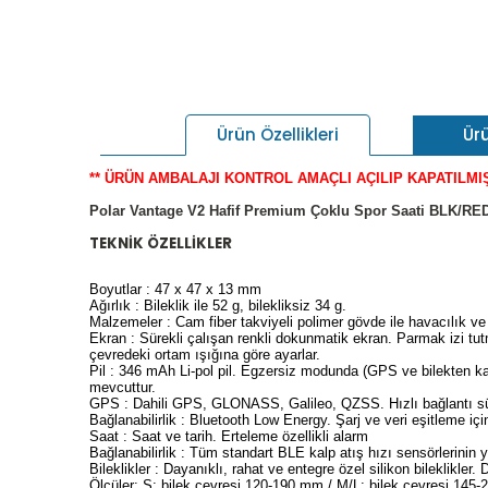
Ür
Ürün Özellikleri
** ÜRÜN AMBALAJI KONTROL AMAÇLI AÇILIP KAPATILMIŞ
Polar Vantage V2 Hafif Premium Çoklu Spor Saati BLK/R
TEKNİK ÖZELLİKLER
Boyutlar : 47 x 47 x 13 mm
Ağırlık : Bileklik ile 52 g, bilekliksiz 34 g.
Malzemeler : Cam fiber takviyeli polimer gövde ile havacılık v
Ekran : Sürekli çalışan renkli dokunmatik ekran. Parmak izi tut
çevredeki ortam ışığına göre ayarlar.
Pil : 346 mAh Li-pol pil. Egzersiz modunda (GPS ve bilekten kal
mevcuttur.
GPS : Dahili GPS, GLONASS, Galileo, QZSS. Hızlı bağlantı süre
Bağlanabilirlik : Bluetooth Low Energy. Şarj ve veri eşitleme i
Saat : Saat ve tarih. Erteleme özellikli alarm
Bağlanabilirlik : Tüm standart BLE kalp atış hızı sensörlerinin
Bileklikler : Dayanıklı, rahat ve entegre özel silikon bileklikler.
Ölçüler: S: bilek çevresi 120-190 mm / M/L: bilek çevresi 145