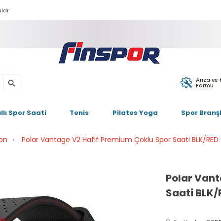
lar
Arıza ve
Formu
ıllı Spor Saati
Tenis
Pilates Yoga
Spor Branşl
lon
Polar Vantage V2 Hafif Premium Çoklu Spor Saati BLK/RED
Polar Vant
Saati BLK/