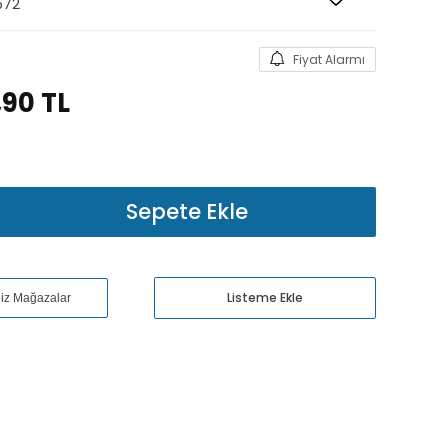
572
Fiyat Alarmı
,90
TL
Sepete Ekle
Listeme Ekle
niz Mağazalar