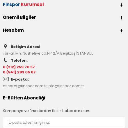
Finspor
Kurumsal
Önemli Bilgiler
Hesabım
İletişim Adresi
Türkali Mh. Nüzhetiye cd.N:42/A Beşiktaş İSTANBUL
Telefon:
0 (212) 259 70 57
0 (541) 293 05 67
E-posta:
eticaret@finspor.com.tr
info@finspor.com.tr
E-Bülten Aboneliği
Kampanya ve fırsatlardan ilk siz haberdar olun.