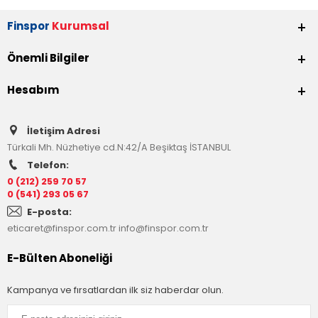
Finspor
Kurumsal
Önemli Bilgiler
Hesabım
İletişim Adresi
Türkali Mh. Nüzhetiye cd.N:42/A Beşiktaş İSTANBUL
Telefon:
0 (212) 259 70 57
0 (541) 293 05 67
E-posta:
eticaret@finspor.com.tr
info@finspor.com.tr
E-Bülten Aboneliği
Kampanya ve fırsatlardan ilk siz haberdar olun.