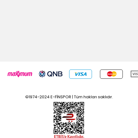
©1974-2024 E-FİNSPOR | Tüm hakları saklıdır.