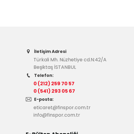
İletişim Adresi
Türkali Mh. Nüzhetiye cd.N:42/A
Beşiktaş İSTANBUL
Telefon:
0 (212) 259 70 57
0 (541) 293 05 67
E-posta:
eticaret@finspor.com.tr
info@finspor.com.tr