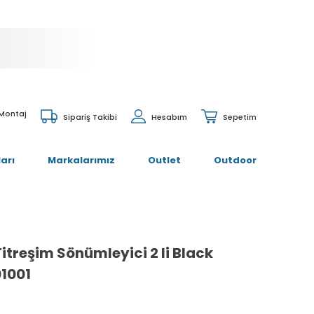
 Montaj
Sipariş Takibi
Hesabım
Sepetim
arı
Markalarımız
Outlet
Outdoor
itreşim Sönümleyici 2 li Black
1001