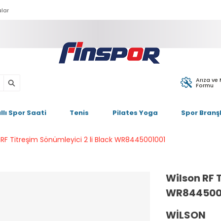
lar
Arıza ve
Formu
ıllı Spor Saati
Tenis
Pilates Yoga
Spor Branşl
 RF Titreşim Sönümleyici 2 li Black WR8445001001
Wilson RF T
WR844500
WILSON