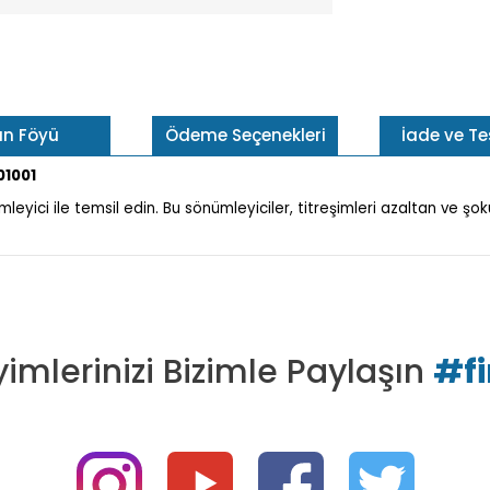
ün Föyü
Ödeme Seçenekleri
İade ve T
01001
leyici ile temsil edin. Bu sönümleyiciler, titreşimleri azaltan ve şo
imlerinizi Bizimle Paylaşın
#f