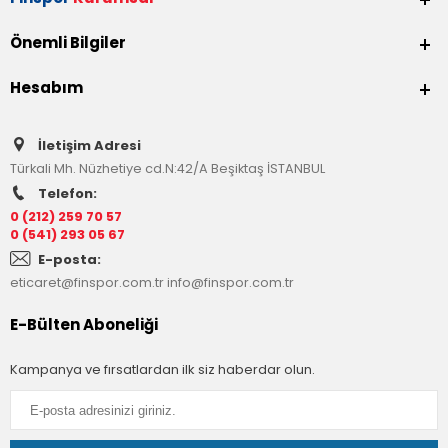
Önemli Bilgiler
Hesabım
İletişim Adresi
Türkali Mh. Nüzhetiye cd.N:42/A Beşiktaş İSTANBUL
Telefon:
0 (212) 259 70 57
0 (541) 293 05 67
E-posta:
eticaret@finspor.com.tr
info@finspor.com.tr
E-Bülten Aboneliği
Kampanya ve fırsatlardan ilk siz haberdar olun.