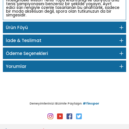
niteliğindeki Wilson Tenis Topu Anahtarlığı ile dünyaca ünlü
tenis şampiyonasını benzersiz bir şekilde yaşayın. Ayırt
edici sarı rengiyle özenle tasarlanan bu anahtarlık, sadece
bir moda aksesuarı değil, spora olan tutkunuzun da bir
simgesidir.
Ürün Föyü
İade & Teslimat
Ödeme Seçenekleri
Yorumlar
Deneyimlerinizi Bizimle Paylaşın
#finspor