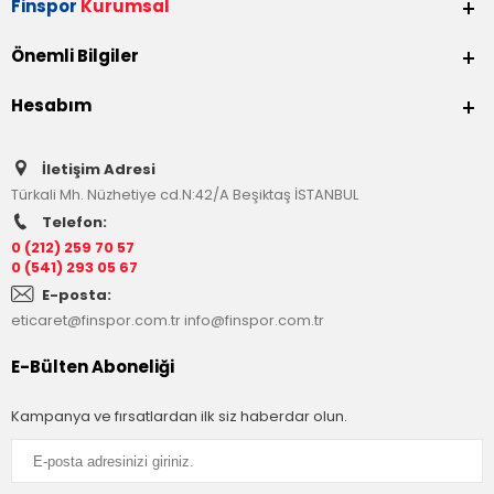
Finspor
Kurumsal
Önemli Bilgiler
Hesabım
İletişim Adresi
Türkali Mh. Nüzhetiye cd.N:42/A Beşiktaş İSTANBUL
Telefon:
0 (212) 259 70 57
0 (541) 293 05 67
E-posta:
eticaret@finspor.com.tr
info@finspor.com.tr
E-Bülten Aboneliği
Kampanya ve fırsatlardan ilk siz haberdar olun.