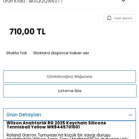
Ürün Kodu :
AKSQQQWIL077
Fiyat Alarmı
710,00
TL
Stokta Yok
Stoklara düşünce haber ver
Görebileceğiniz Mağazalar
Listeme Ekle
Ürün Detayları
Wilson Anahtarlık RG 2025 Keychain Silicone
Tennisball Yellow WR8445701001
Roland Garros Turnuvası'na küçük bir saygı duruşu