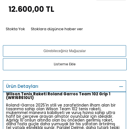
12.600,00
TL
Stokta Yok
Stoklara düşünce haber ver
Görebileceğiniz Mağazalar
Listeme Ekle
Ürün Detayları
Wilson Tenis Raketi Roland Garros Team 102 Grip 1
(WR168610U1)
Roland-Garros 2025'in stili ve zarafetinden ilham alan bir
tasarıma sahip olan Wilson Team 102 tenis raketi,
mükemmel manevra kabiliyeti ve vuruş hızına sahip ultra
hafif bir çerçeve arayan amatör oyuncular için idealdir.
Ağırlığı 10 onsun altında olan bu önceden gerilmiş raket,
daha fazla güçle daha yumuşak bir his yaratan artırılmış
tel yatağı esnekliği sunar. Paralel Delme, daha tutarlı tepki