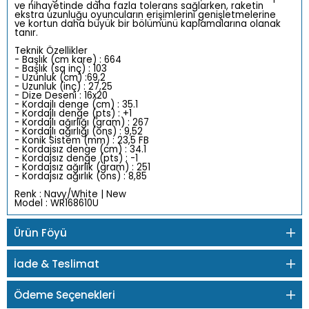
ve nihayetinde daha fazla tolerans sağlarken, raketin
ekstra uzunluğu oyuncuların erişimlerini genişletmelerine
ve kortun daha büyük bir bölümünü kaplamalarına olanak
tanır.
Teknik Özellikler
- Başlık (cm kare) : 664
- Başlık (sq inç) : 103
- Uzunluk (cm) :69,2
- Uzunluk (inç) : 27,25
- Dize Deseni : 16x20
- Kordajlı denge (cm) : 35.1
- Kordajlı denge (pts) : +1
- Kordajlı ağırlığı (gram) : 267
- Kordajlı ağırlığı (ons) : 9,52
- Konik Sistem (mm) : 23,5 FB
- Kordajsız denge (cm) : 34.1
- Kordajsız denge (pts) : -1
- Kordajsız ağırlık (gram) : 251
- Kordajsız ağırlık (ons) : 8,85
Renk : Navy/White | New
Model : WR168610U
Ürün Föyü
İade & Teslimat
Ödeme Seçenekleri