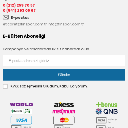
0 (212) 259 70 57
0 (541) 293 05 67
E-posta:
eticaret@finspor.com.tr
info@finspor.com.tr
E-Bülten Aboneliği
Kampanya ve fırsatlardan ilk siz haberdar olun.
KVKK sözleşmesini
Okudum, Kabul Ediyorum.