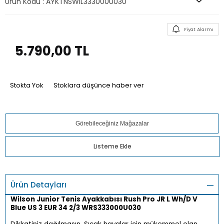
Ürün Kodu :
AYKTNSWIL333000U030
Fiyat Alarmı
5.790,00
TL
Stokta Yok
Stoklara düşünce haber ver
Görebileceğiniz Mağazalar
Listeme Ekle
Ürün Detayları
Wilson Junior Tenis Ayakkabısı Rush Pro JR L Wh/D V
Blue US 3 EUR 34 2/3 WRS333000U030