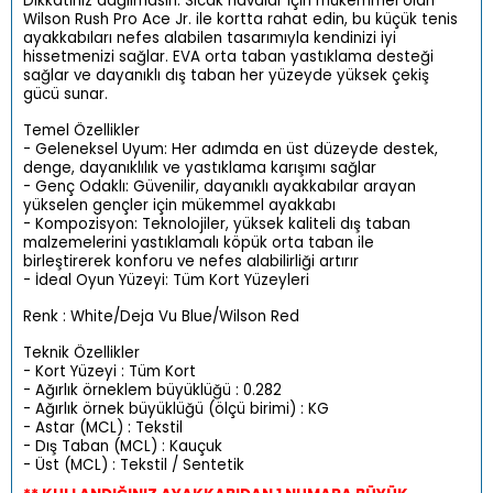
Dikkatiniz dağılmasın. Sıcak havalar için mükemmel olan
Wilson Rush Pro Ace Jr. ile kortta rahat edin, bu küçük tenis
ayakkabıları nefes alabilen tasarımıyla kendinizi iyi
hissetmenizi sağlar. EVA orta taban yastıklama desteği
sağlar ve dayanıklı dış taban her yüzeyde yüksek çekiş
gücü sunar.
Temel Özellikler
- Geleneksel Uyum: Her adımda en üst düzeyde destek,
denge, dayanıklılık ve yastıklama karışımı sağlar
- Genç Odaklı: Güvenilir, dayanıklı ayakkabılar arayan
yükselen gençler için mükemmel ayakkabı
- Kompozisyon: Teknolojiler, yüksek kaliteli dış taban
malzemelerini yastıklamalı köpük orta taban ile
birleştirerek konforu ve nefes alabilirliği artırır
- İdeal Oyun Yüzeyi: Tüm Kort Yüzeyleri
Renk : White/Deja Vu Blue/Wilson Red
Teknik Özellikler
- Kort Yüzeyi : Tüm Kort
- Ağırlık örneklem büyüklüğü : 0.282
- Ağırlık örnek büyüklüğü (ölçü birimi) : KG
- Astar (MCL) : Tekstil
- Dış Taban (MCL) : Kauçuk
- Üst (MCL) : Tekstil / Sentetik