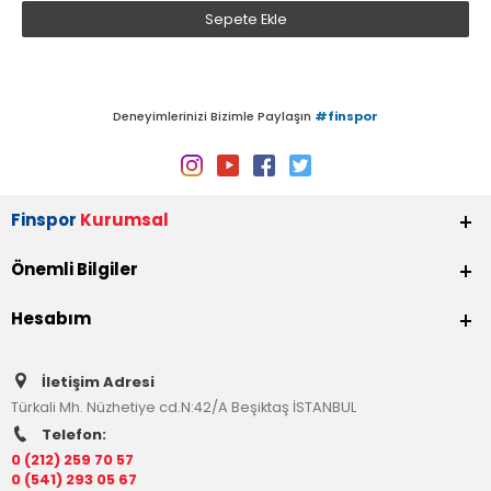
Sepete Ekle
Deneyimlerinizi Bizimle Paylaşın
#finspor
Finspor
Kurumsal
Önemli Bilgiler
Hesabım
İletişim Adresi
Türkali Mh. Nüzhetiye cd.N:42/A Beşiktaş İSTANBUL
Telefon:
0 (212) 259 70 57
0 (541) 293 05 67