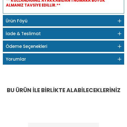
** KULLANDIĞINIZ AYAKKABIDAN 1 NUMARA BÜYÜK
ALMANIZ TAVSİYE EDİLLİR.**
Ürün Föyü
İade & Teslimat
Ödeme Seçenekleri
Yorumlar
BU ÜRÜN İLE BIRLIKTE ALABILECEKLERINIZ