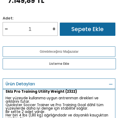
7.149,89
TL
Adet:
Sepete Ekle
Görebileceğiniz Mağazalar
Listeme Ekle
Ürün Detayları
Sklz Pro Training Utility Weight (2322)
Her yüzeyde kullanıma uygun antrenman direkleri ve
arklarını tutar.
Quickster Soccer Trainer ve Pro Training Goal dâhil tüm
yüzeylerde daha iyi denge için stabilite sağlar.
Bir sette 2 adet vardır.
Her biri 4 lbs (1,80 kg) ağırlığındadır ve dayanıklı kauçuktan