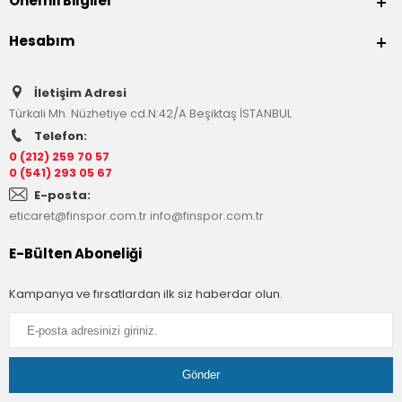
Önemli Bilgiler
Hesabım
İletişim Adresi
Türkali Mh. Nüzhetiye cd.N:42/A Beşiktaş İSTANBUL
Telefon:
0 (212) 259 70 57
0 (541) 293 05 67
E-posta:
eticaret@finspor.com.tr
info@finspor.com.tr
E-Bülten Aboneliği
Kampanya ve fırsatlardan ilk siz haberdar olun.