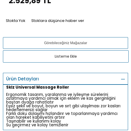
2.529,89
TL
Stokta Yok
Stoklara düşünce haber ver
Görebileceğiniz Mağazalar
Listeme Ekle
Ürün Detayları
Sklz Universal Massage Roller
Ergonomik tasarım, yaralanma ve iyileşme sürelerini
azaltmaya yardımcı olmak için eklem ve kas gerginliğini
baştan ayağa rahatlatır
Eşsiz şekil ve boyut, boyun ve sırt gibi ulaşılması zor kasları
hedeflemenizi sağlar
Farklı doku dolaşımı hızlandırır ve toparlanmaya yardımcı
olan hareket kabiliyetini artırır
Taşınabilir ve kullanımı kolay
Su geçirmez ve kolay temizlenir