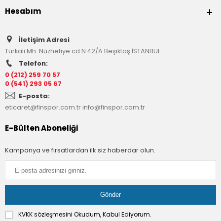
Hesabım
İletişim Adresi
Türkali Mh. Nüzhetiye cd.N:42/A Beşiktaş İSTANBUL
Telefon:
0 (212) 259 70 57
0 (541) 293 05 67
E-posta:
eticaret@finspor.com.tr
info@finspor.com.tr
E-Bülten Aboneliği
Kampanya ve fırsatlardan ilk siz haberdar olun.
KVKK sözleşmesini
Okudum, Kabul Ediyorum.