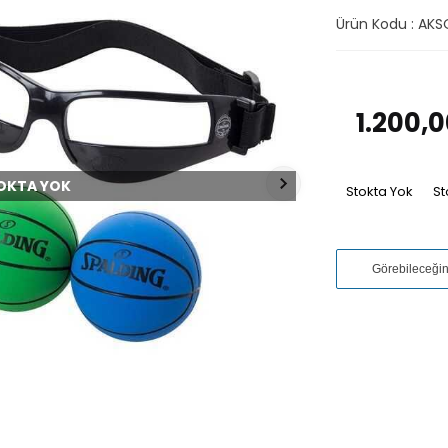
Ürün Kodu :
AKS
1.200,
OKTA YOK
Stokta Yok
St
Görebileceği