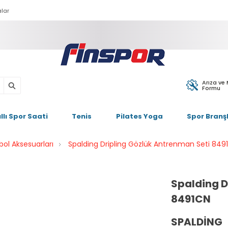
lar
Arıza ve
Formu
ıllı Spor Saati
Tenis
Pilates Yoga
Spor Branşl
bol Aksesuarları
Spalding Dripling Gözlük Antrenman Seti 849
Spalding D
8491CN
SPALDING