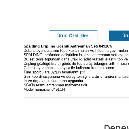
Ür
Ürün Özellikleri
Spalding Dripling Gözlük Antrenman Seti 8491CN
Defans oyuncularının topu kazanmaları ve hücuma çevirmeleri iç
SPALDING tarafından geliştirilen bu özel antrenman seti oyunc
Bu set tenis topundan daha ufak iki adet yüksek elastik top ve 
Dripling gözlüğü kısıtlı görüş ile top sürüş tekniğini arttırılmas
Gözlük ayarlanabilen kayışı ile kullanım konforu sunar.
Tüm sporculara uygun tasarlanmıştır.
Göz koordinasyonunu ve sürüş tekniğini arttırıcı antrenmanlarda
İç ve dış alan kullanımına uygundur.
NBA’in resmi antrenman malzemesidir.
Model numarası-8491CN
Deney