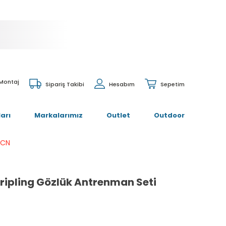
 Montaj
Sipariş Takibi
Hesabım
Sepetim
arı
Markalarımız
Outlet
Outdoor
1CN
ripling Gözlük Antrenman Seti