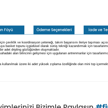
ün Föyü
Ödeme Seçenekleri
İade ve T
in çeviklik ve koordinasyon yeteneği, takım başarısını ileriye taşıması açıs
uya basket topunu içgüdüsel olarak sürüş tekniği kazandırmak için tasarlanmı
bir adet dripling gözlüğünden oluşmaktadır.
ı sahadaki alan bilincinin gelişmesi için uygulanan antrenmanlar için tasarlanmış
 kullanılmak üzere iki adet yüksek zıplama özelliğinde olan mini top içermekt
imlerinizi Bizimle Paylaşın
#f