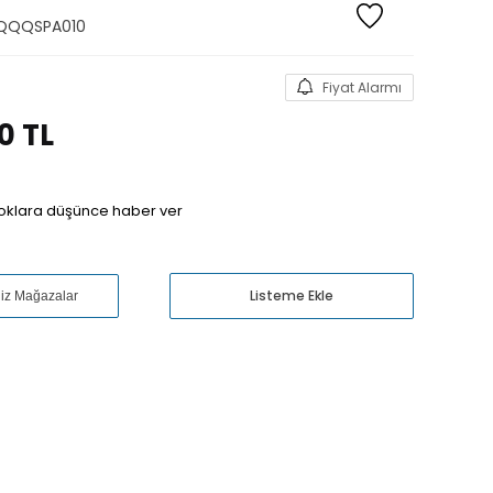
QQQSPA010
Fiyat Alarmı
00
TL
oklara düşünce haber ver
Listeme Ekle
niz Mağazalar