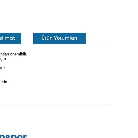
eslimat
Ürün Yorumları
ından önemlidir.
ştır
tır.
edir.
inspor