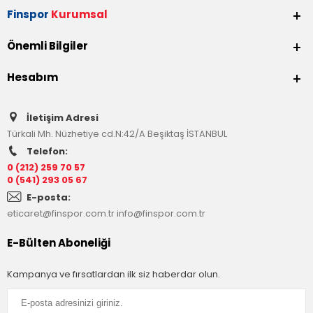
Finspor
Kurumsal
Önemli Bilgiler
Hesabım
İletişim Adresi
Türkali Mh. Nüzhetiye cd.N:42/A Beşiktaş İSTANBUL
Telefon:
0 (212) 259 70 57
0 (541) 293 05 67
E-posta:
eticaret@finspor.com.tr
info@finspor.com.tr
E-Bülten Aboneliği
Kampanya ve fırsatlardan ilk siz haberdar olun.