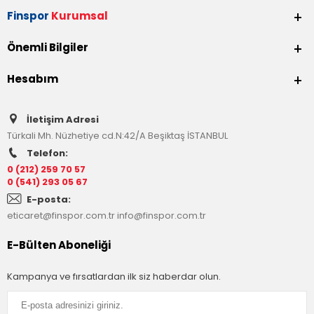
Finspor
Kurumsal
Önemli Bilgiler
Hesabım
İletişim Adresi
Türkali Mh. Nüzhetiye cd.N:42/A Beşiktaş İSTANBUL
Telefon:
0 (212) 259 70 57
0 (541) 293 05 67
E-posta:
eticaret@finspor.com.tr
info@finspor.com.tr
E-Bülten Aboneliği
Kampanya ve fırsatlardan ilk siz haberdar olun.