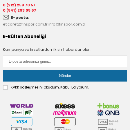
0 (212) 259 70 57
0 (541) 293 05 67
E-posta:
eticaret@finspor.com.tr
info@finspor.com.tr
E-Bülten Aboneliği
Kampanya ve fırsatlardan ilk siz haberdar olun.
KVKK sözleşmesini
Okudum, Kabul Ediyorum.