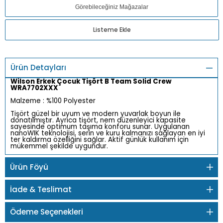
Görebileceğiniz Mağazalar
Listeme Ekle
Ürün Detayları
Wilson Erkek Çocuk Tişört B Team Solid Crew
WRA7702XXX
Malzeme : %100 Polyester
Tişört güzel bir uyum ve modern yuvarlak boyun ile
donatılmıştır. Ayrıca tişört, nem düzenleyici kapasite
sayesinde optimum taşıma konforu sunar. Uygulanan
nanoWIK teknolojisi, serin ve kuru kalmanızı sağlayan en iyi
ter kaldırma özelliğini sağlar. Aktif günlük kullanım için
mükemmel şekilde uygundur.
Ürün Föyü
İade & Teslimat
Ödeme Seçenekleri