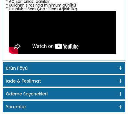
* AC şarj cihazı dahildir.
* Kullanım sırasında minimum gürültü
* Uzunluk : 18cm Çap : 10cm Ağırlık 1Kg
Ürün Föyü
İade & Teslimat
Ödeme Seçenekleri
Yorumlar