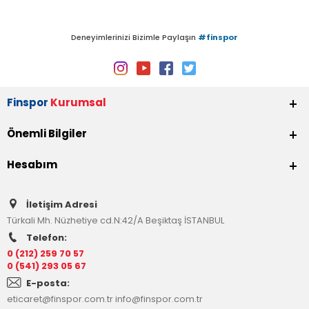
Deneyimlerinizi Bizimle Paylaşın
#finspor
Finspor
Kurumsal
Önemli Bilgiler
Hesabım
İletişim Adresi
Türkali Mh. Nüzhetiye cd.N:42/A Beşiktaş İSTANBUL
Telefon:
0 (212) 259 70 57
0 (541) 293 05 67
E-posta:
eticaret@finspor.com.tr
info@finspor.com.tr