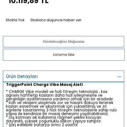
10.119,89
TL
Stokta Yok
Stoklara düşünce haber ver
Görebileceğiniz Mağazalar
Listeme Ekle
Ürün Detayları
TriggerPoint Charge Vibe Masaj Aleti
* CHARGE Vibe modeli ve hızlı titreşim teknolojisi , kas
ağrısını hafifletip kasların daha hızlı iyileşmesine ve
gerginliğin azaltılmasına yardımcı olmak için bir aradadır.
* Kan ve oksijeni ulaşılması zor ve hasarlı dokuya ileterek
kasları esnetmek ve sıkıştırmak için yükseltilmiş ve zıt
eğrilerle tasarlanmış 3 hızlı titreşim teknolojisine sahip rulo
yapısı ile kendinize bir masaj deneyimi yaşatabilirsiniz.
* Dış katmanı sık kullanıma rağmen şeklini koruyan
dayanıklı, yüksek yoğunluklu silikon yapıya sahiptir.
* Şarj edilebilir batarya ömrü 2 saattir