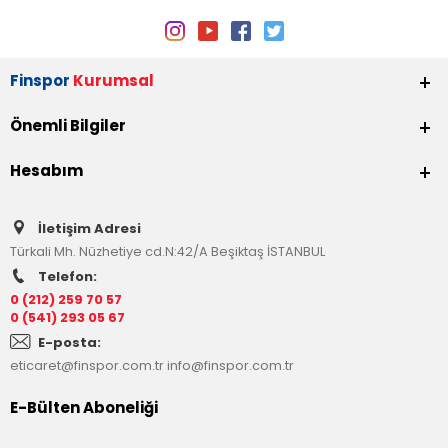
Finspor
Kurumsal
Önemli Bilgiler
Hesabım
İletişim Adresi
Türkali Mh. Nüzhetiye cd.N:42/A Beşiktaş İSTANBUL
Telefon:
0 (212) 259 70 57
0 (541) 293 05 67
E-posta:
eticaret@finspor.com.tr
info@finspor.com.tr
E-Bülten Aboneliği