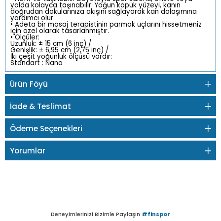
yolda kolayca taşınabilir. Yoğun köpük yüzeyi,
kanın
doğrudan dokularınıza akışını sağlayarak
kan dolaşımına
yardımcı olur.
• Adeta bir masaj terapistinin parmak uçlarını
hissetmeniz
için özel olarak tasarlanmıştır.
• Ölçüler:
Uzunluk: ± 15 cm (6 inç) /
Genişlik: ± 6,95 cm (2,75 inç) /
İki çeşit yoğunluk ölçüsü vardır:
Standart : Nano
Ürün Föyü
İade & Teslimat
Ödeme Seçenekleri
Yorumlar
Deneyimlerinizi Bizimle Paylaşın
#finspor