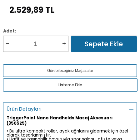
2.529,89
TL
Adet:
Sepete Ekle
Görebileceğiniz Mağazalar
Listeme Ekle
Ürün Detayları
TriggerPoint Nano Handhelds Masaj Aksesuarı
(350525)
• Bu ultra kompakt roller, ayak ağrılarını gidermek için özel
olarak tasarlanmıştır.
• Hafif ve taşınabilir boyutuyla spor salonu, ofiste
veya