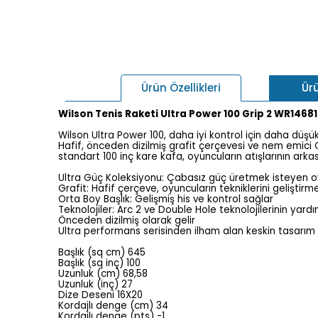
Ür
Ürün Özellikleri
Wilson Tenis Raketi Ultra Power 100 Grip 2 WR1468
Wilson Ultra Power 100, daha iyi kontrol için daha düşü
Hafif, önceden dizilmiş grafit çerçevesi ve nem emici Cu
standart 100 inç kare kafa, oyuncuların atışlarının arka
Ultra Güç Koleksiyonu: Çabasız güç üretmek isteyen 
Grafit: Hafif çerçeve, oyuncuların tekniklerini geliştir
Orta Boy Başlık: Gelişmiş his ve kontrol sağlar
Teknolojiler: Arc 2 ve Double Hole teknolojilerinin yardımı
Önceden dizilmiş olarak gelir
Ultra performans serisinden ilham alan keskin tasarı
Başlık (sq cm) 645
Başlık (sq inç) 100
Uzunluk (cm) 68,58
Uzunluk (inç) 27
Dize Deseni 16X20
Kordajlı denge (cm) 34
Kordajlı denge (pts) -1