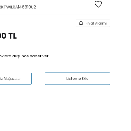
RKTWILRA146810U2
Fiyat Alarmı
00
TL
oklara düşünce haber ver
Listeme Ekle
niz Mağazalar