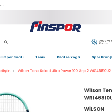
lar
Arıza ve
Formu
ıllı Spor Saati
Tenis
Pilates Yoga
Spor Branşl
etişkin
Wilson Tenis Raketi Ultra Power 100 Grip 2 WR146810U2
Wilson Teni
WR146810
WILSON