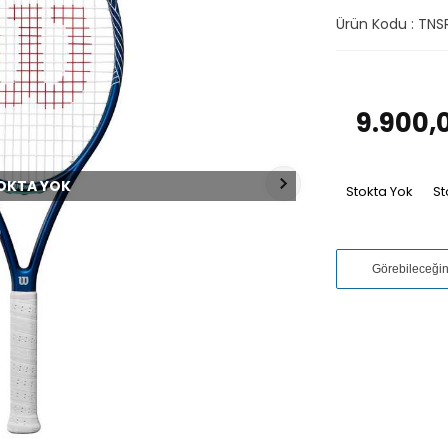
Ürün Kodu :
TNS
9.900,
OKTA YOK
Stokta Yok
St
Görebileceği