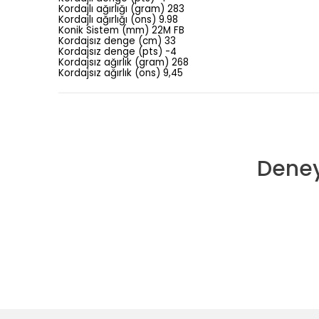
Kordajlı ağırlığı (gram) 283
Kordajlı ağırlığı (ons) 9.98
Konik Sistem (mm) 22M FB
Kordajsız denge (cm) 33
Kordajsız denge (pts) -4
Kordajsız ağırlık (gram) 268
Kordajsız ağırlık (ons) 9,45
Deney