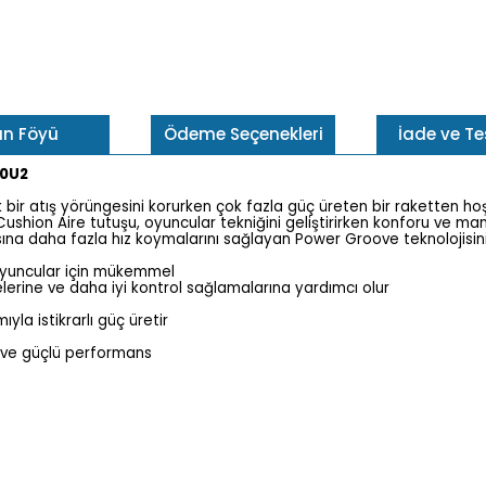
ün Föyü
Ödeme Seçenekleri
İade ve T
10U2
k bir atış yörüngesini korurken çok fazla güç üreten bir raketten hoş
shion Aire tutuşu, oyuncular tekniğini geliştirirken konforu ve manev
sına daha fazla hız koymalarını sağlayan Power Groove teknolojisini 
oyuncular için mükemmel
melerine ve daha iyi kontrol sağlamalarına yardımcı olur
yla istikrarlı güç üretir
m ve güçlü performans