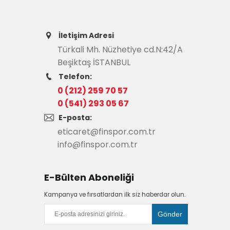
İletişim Adresi
Türkali Mh. Nüzhetiye cd.N:42/A
Beşiktaş İSTANBUL
Telefon:
0 (212) 259 70 57
0 (541) 293 05 67
E-posta:
eticaret@finspor.com.tr
info@finspor.com.tr
E-Bülten Aboneliği
Kampanya ve fırsatlardan ilk siz haberdar olun.