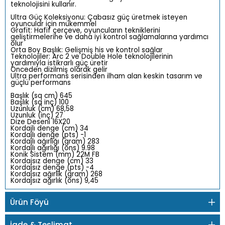
teknolojisini kullanır.
Ultra Güç Koleksiyonu: Çabasız güç üretmek isteyen
oyuncular için mükemmel
Grafit: Hafif çerçeve, oyuncuların tekniklerini
geliştirmelerine ve daha iyi kontrol sağlamalarına yardımcı
olur
Orta Boy Başlık: Gelişmiş his ve kontrol sağlar
Teknolojiler: Arc 2 ve Double Hole teknolojilerinin
yardımıyla istikrarlı güç üretir
Önceden dizilmiş olarak gelir
Ultra performans serisinden ilham alan keskin tasarım ve
güçlü performans
Başlık (sq cm) 645
Başlık (sq inç) 100
Uzunluk (cm) 68,58
Uzunluk (inç) 27
Dize Deseni 16X20
Kordajlı denge (cm) 34
Kordajlı denge (pts) -1
Kordajlı ağırlığı (gram) 283
Kordajlı ağırlığı (ons) 9.98
Konik Sistem (mm) 22M FB
Kordajsız denge (cm) 33
Kordajsız denge (pts) -4
Kordajsız ağırlık (gram) 268
Kordajsız ağırlık (ons) 9,45
Ürün Föyü
İade & Teslimat