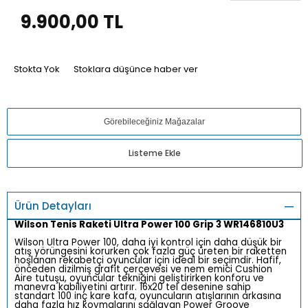
9.900,00
TL
Stokta Yok
Stoklara düşünce haber ver
Görebileceğiniz Mağazalar
Listeme Ekle
Ürün Detayları
Wilson Tenis Raketi Ultra Power 100 Grip 3 WR146810U3
Wilson Ultra Power 100, daha iyi kontrol için daha düşük bir
atış yörüngesini korurken çok fazla güç üreten bir raketten
hoşlanan rekabetçi oyuncular için ideal bir seçimdir. Hafif,
önceden dizilmiş grafit çerçevesi ve nem emici Cushion
Aire tutuşu, oyuncular tekniğini geliştirirken konforu ve
manevra kabiliyetini artırır. 16x20 tel desenine sahip
standart 100 inç kare kafa, oyuncuların atışlarının arkasına
daha fazla hız koymalarını sağlayan Power Groove