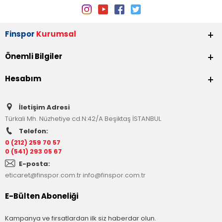
Finspor
Kurumsal
Önemli Bilgiler
Hesabım
İletişim Adresi
Türkali Mh. Nüzhetiye cd.N:42/A Beşiktaş İSTANBUL
Telefon:
0 (212) 259 70 57
0 (541) 293 05 67
E-posta:
eticaret@finspor.com.tr
info@finspor.com.tr
E-Bülten Aboneliği
Kampanya ve fırsatlardan ilk siz haberdar olun.