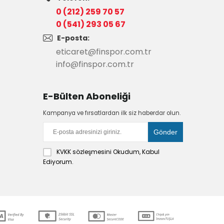
0 (212) 259 70 57
0 (541) 293 05 67
E-posta:
eticaret@finspor.com.tr
info@finspor.com.tr
E-Bülten Aboneliği
Kampanya ve fırsatlardan ilk siz haberdar olun.
KVKK sözleşmesini
Okudum, Kabul
Ediyorum.