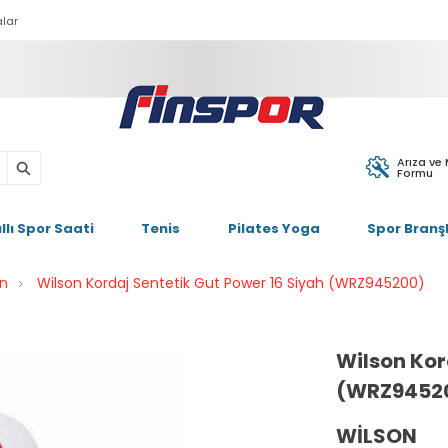
lar
Arıza ve
Formu
ıllı Spor Saati
Tenis
Pilates Yoga
Spor Branşl
on
Wilson Kordaj Sentetik Gut Power 16 Siyah (WRZ945200)
Wilson Kor
(WRZ9452
WILSON