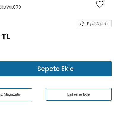
KRDWIL079
Fiyat Alarmı
TL
Sepete Ekle
Listeme Ekle
niz Mağazalar