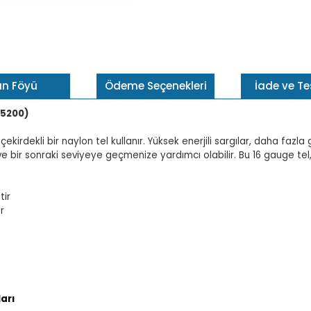
ün Föyü
Ödeme Seçenekleri
İade ve T
45200)
irdekli bir naylon tel kullanır. Yüksek enerjili sargılar, daha fazla gü
ve bir sonraki seviyeye geçmenize yardımcı olabilir. Bu 16 gauge te
tir
r
arı