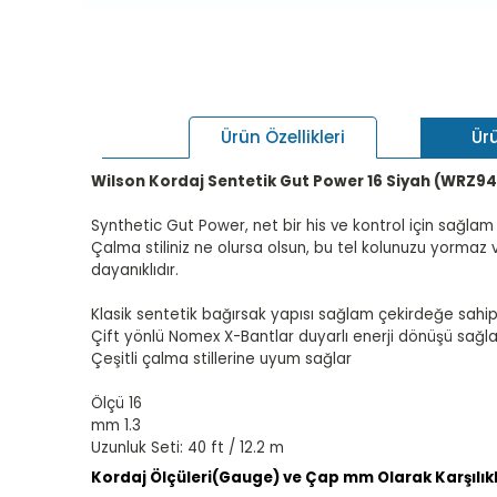
Ür
Ürün Özellikleri
Wilson Kordaj Sentetik Gut Power 16 Siyah (WRZ9
Synthetic Gut Power, net bir his ve kontrol için sağlam çek
Çalma stiliniz ne olursa olsun, bu tel kolunuzu yormaz 
dayanıklıdır.
Klasik sentetik bağırsak yapısı sağlam çekirdeğe sahip
Çift yönlü Nomex X-Bantlar duyarlı enerji dönüşü sağla
Çeşitli çalma stillerine uyum sağlar
Ölçü 16
mm 1.3
Uzunluk Seti: 40 ft / 12.2 m
Kordaj Ölçüleri(Gauge) ve Çap mm Olarak Karşılıkl