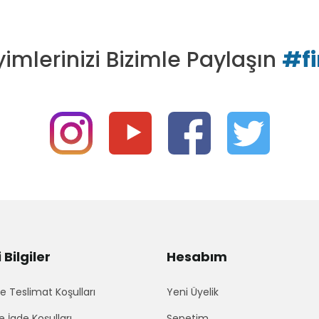
imlerinizi Bizimle Paylaşın
#f
Bilgiler
Hesabım
 Teslimat Koşulları
Yeni Üyelik
e İade Koşulları
Sepetim