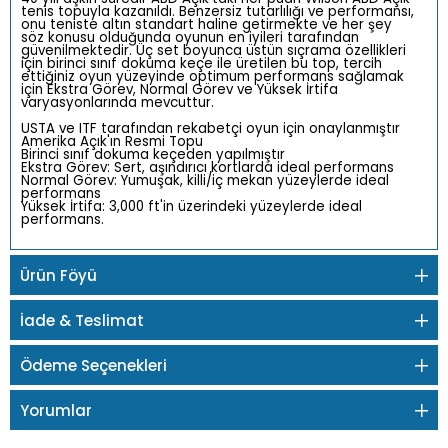
tenis topuyla kazanıldı. Benzersiz tutarlılığı ve performansı,
onu teniste altın standart haline getirmekte ve her şey
söz konusu olduğunda oyunun en iyileri tarafından
güvenilmektedir. Üç set boyunca üstün sıçrama özellikleri
için birinci sınıf dokuma keçe ile üretilen bu top, tercih
ettiğiniz oyun yüzeyinde optimum performans sağlamak
için Ekstra Görev, Normal Görev ve Yüksek İrtifa
varyasyonlarında mevcuttur.
USTA ve ITF tarafından rekabetçi oyun için onaylanmıştır
Amerika Açık'ın Resmi Topu
Birinci sınıf dokuma keçeden yapılmıştır
Ekstra Görev: Sert, aşındırıcı kortlarda ideal performans
Normal Görev: Yumuşak, killi/iç mekan yüzeylerde ideal
performans
Yüksek İrtifa: 3,000 ft'in üzerindeki yüzeylerde ideal
performans.
Ürün Föyü
İade & Teslimat
Ödeme Seçenekleri
Yorumlar