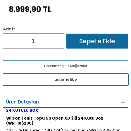
8.999,90
TL
Adet:
Sepete Ekle
Görebileceğiniz Mağazalar
Listeme Ekle
Ürün Detayları
24 KUTULU BOX
Wilson Tenis Topu US Open XD 3lü 24 Kutu Box
(WRT106200)
40 yılı aşkın süredir ABD Açık'taki her puan Wilson ABD Açık