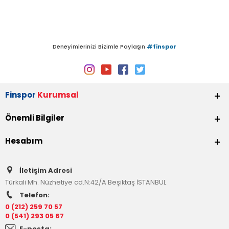
Deneyimlerinizi Bizimle Paylaşın
#finspor
Finspor
Kurumsal
Önemli Bilgiler
Hesabım
İletişim Adresi
Türkali Mh. Nüzhetiye cd.N:42/A Beşiktaş İSTANBUL
Telefon:
0 (212) 259 70 57
0 (541) 293 05 67
E-posta: