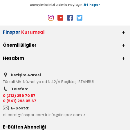
Deneyimlerinizi Bizimle Paylaşın
#finspor
Finspor
Kurumsal
Önemli Bilgiler
Hesabım
İletişim Adresi
Türkali Mh. Nüzhetiye cd.N:42/A Beşiktaş İSTANBUL
Telefon:
0 (212) 259 70 57
0 (541) 293 05 67
E-posta:
eticaret@finspor.com.tr
info@finspor.com.tr
E-Bülten Aboneliği