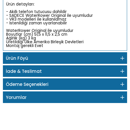
Ürün detayları:
- Akıllı telefon tutucusu dahildir
- SADECE WaterRower Original ile uyumludur
- VR3 modelleri ile kullanılamaz
- İstenildiği zaman uyarlanabilir
WaterRower Original ile uyumludur
Boyutlar (cm) 51,5 x 11,5 x 2,5 cm
Ağırlık (kg) 3 kg
Üretildiği Ülke Amerika Birleşik Devletleri
Montaj gerekli Evet
Ürün Föyü
İade & Teslimat
Ödeme Seçenekleri
Yorumlar