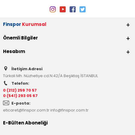
Finspor
Kurumsal
Önemli Bilgiler
Hesabım
İletişim Adresi
Türkali Mh. Nüzhetiye cd.N:42/A Beşiktaş İSTANBUL
Telefon:
0 (212) 259 70 57
0 (541) 293 05 67
E-posta:
eticaret@finspor.com.tr
info@finspor.com.tr
E-Bülten Aboneliği