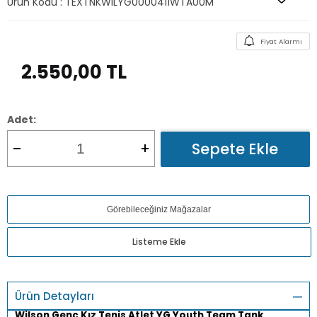
Ürün Kodu :
TEXTNKWILYG0000411WTA00M
Fiyat Alarmı
2.550,00
TL
Adet:
Sepete Ekle
Görebileceğiniz Mağazalar
Listeme Ekle
Ürün Detayları
Wilson Genç Kız Tenis Atlet YG Youth Team Tank