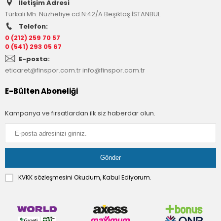
İletişim Adresi
Türkali Mh. Nüzhetiye cd.N:42/A Beşiktaş İSTANBUL
Telefon:
0 (212) 259 70 57
0 (541) 293 05 67
E-posta:
eticaret@finspor.com.tr
info@finspor.com.tr
E-Bülten Aboneliği
Kampanya ve fırsatlardan ilk siz haberdar olun.
KVKK sözleşmesini
Okudum, Kabul Ediyorum.