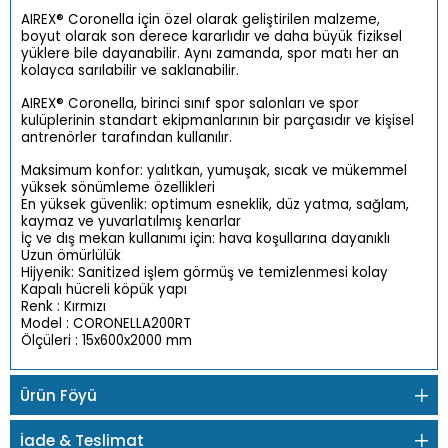
AIREX® Coronella için özel olarak geliştirilen malzeme,
boyut olarak son derece kararlıdır ve daha büyük fiziksel
yüklere bile dayanabilir. Aynı zamanda, spor matı her an
kolayca sarılabilir ve saklanabilir.
AIREX® Coronella, birinci sınıf spor salonları ve spor
kulüplerinin standart ekipmanlarının bir parçasıdır ve kişisel
antrenörler tarafından kullanılır.
Maksimum konfor: yalıtkan, yumuşak, sıcak ve mükemmel
yüksek sönümleme özellikleri
En yüksek güvenlik: optimum esneklik, düz yatma, sağlam,
kaymaz ve yuvarlatılmış kenarlar
İç ve dış mekan kullanımı için: hava koşullarına dayanıklı
Uzun ömürlülük
Hijyenik: Sanitized işlem görmüş ve temizlenmesi kolay
Kapalı hücreli köpük yapı
Renk : Kırmızı
Model : CORONELLA200RT
Ölçüleri : 15x600x2000 mm
Ürün Föyü
İade & Teslimat