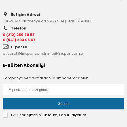
İletişim Adresi
Türkali Mh. Nüzhetiye cd.N:42/A Beşiktaş İSTANBUL
Telefon:
0 (212) 259 70 57
0 (541) 293 05 67
E-posta:
eticaret@finspor.com.tr
info@finspor.com.tr
E-Bülten Aboneliği
Kampanya ve fırsatlardan ilk siz haberdar olun.
KVKK sözleşmesini
Okudum, Kabul Ediyorum.