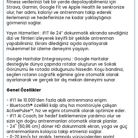
fitness verilerinizi tek bir yerde depolayabilmeniz için
Strava, Garmin, Google Fit ve Apple Health ile senkronize
olur; her adımı, kaloriyi ve antrenmanı takip ederek
ilerlemenizi ve hedeflerinize ne kadar yaklaştığınızı
görmenizi sağlar.
Yayın Hizmetleri : iFIT ile 24” dokunmatik ekranda sevdiğiniz
dizi ve filmleri izleyerek keyifli bir şekilde antrenman
yapabilirsiniz. Ekranı dilediğiniz açıda ayarlayarak
mükemmel bir izleme deneyimi yaşayın.
Google Haritalar Entegrasyonu : Google Haritalar
desteğiyle dünya çapında rotalar oluşturun ve Sokak
Görünümü ile rotada olduğunuzu hissedin. Koşu bandınız,
seçilen rotanın coğrafik eğimine göre otomatik olarak
ayarlanarak ve gerçek bir dış mekan deneyimi sunar.
Genel Özellikler
- iFIT ile 10.000’den fazla akıllı antrenmana erişim.
- Bluetooth® özellikli kalp atış hızı monitörüyle çalışan
ActivePulse™, hız ve eğimi otomatik olarak optimize eder.
- iFIT AI Coach, bir hedef belirlemenize yardımcı olur ve
sizin için doğru antrenmanları otomatik olarak planlar.
- 24" (60,96 cm) döner HD dokunmatik ekran, yoga ve güç
antrenmanlarını kolayca takip etmenizi sağlar.
- 0-20 km/s hız aralığı, tempolu yürüyüşlerden sprint