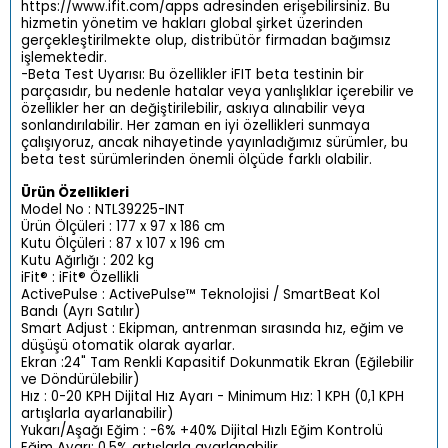
https://www.ifit.com/apps adresinden erişebilirsiniz. Bu
hizmetin yönetim ve hakları global şirket üzerinden
gerçekleştirilmekte olup, distribütör firmadan bağımsız
işlemektedir.
-Beta Test Uyarısı: Bu özellikler iFIT beta testinin bir
parçasıdır, bu nedenle hatalar veya yanlışlıklar içerebilir ve
özellikler her an değiştirilebilir, askıya alınabilir veya
sonlandırılabilir. Her zaman en iyi özellikleri sunmaya
çalışıyoruz, ancak nihayetinde yayınladığımız sürümler, bu
beta test sürümlerinden önemli ölçüde farklı olabilir.
Ürün Özellikleri
Model No : NTL39225-INT
Ürün Ölçüleri : 177 x 97 x 186 cm
Kutu Ölçüleri : 87 x 107 x 196 cm
Kutu Ağırlığı : 202 kg
iFit® : iFit® Özellikli
ActivePulse : ActivePulse™ Teknolojisi / SmartBeat Kol
Bandı (Ayrı Satılır)
Smart Adjust : Ekipman, antrenman sırasında hız, eğim ve
düşüşü otomatik olarak ayarlar.
Ekran :24" Tam Renkli Kapasitif Dokunmatik Ekran (Eğilebilir
ve Döndürülebilir)
Hız : 0-20 KPH Dijital Hız Ayarı - Minimum Hız: 1 KPH (0,1 KPH
artışlarla ayarlanabilir)
Yukarı/Aşağı Eğim : -6% +40% Dijital Hızlı Eğim Kontrolü
Eğim Ayarı: 0,5% artışlarla ayarlanabilir