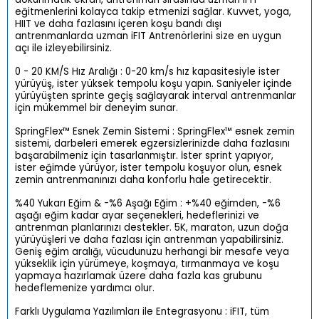
eğitmenlerini kolayca takip etmenizi sağlar. Kuvvet, yoga,
HIIT ve daha fazlasını içeren koşu bandı dışı
antrenmanlarda uzman iFIT Antrenörlerini size en uygun
açı ile izleyebilirsiniz.
0 - 20 KM/S Hız Aralığı : 0-20 km/s hız kapasitesiyle ister
yürüyüş, ister yüksek tempolu koşu yapın. Saniyeler içinde
yürüyüşten sprinte geçiş sağlayarak interval antrenmanlar
için mükemmel bir deneyim sunar.
SpringFlex™ Esnek Zemin Sistemi : SpringFlex™ esnek zemin
sistemi, darbeleri emerek egzersizlerinizde daha fazlasını
başarabilmeniz için tasarlanmıştır. İster sprint yapıyor,
ister eğimde yürüyor, ister tempolu koşuyor olun, esnek
zemin antrenmanınızı daha konforlu hale getirecektir.
%40 Yukarı Eğim & -%6 Aşağı Eğim : +%40 eğimden, -%6
aşağı eğim kadar ayar seçenekleri, hedeflerinizi ve
antrenman planlarınızı destekler. 5K, maraton, uzun doğa
yürüyüşleri ve daha fazlası için antrenman yapabilirsiniz.
Geniş eğim aralığı, vücudunuzu herhangi bir mesafe veya
yükseklik için yürümeye, koşmaya, tırmanmaya ve koşu
yapmaya hazırlamak üzere daha fazla kas grubunu
hedeflemenize yardımcı olur.
Farklı Uygulama Yazılımları ile Entegrasyonu : iFIT, tüm