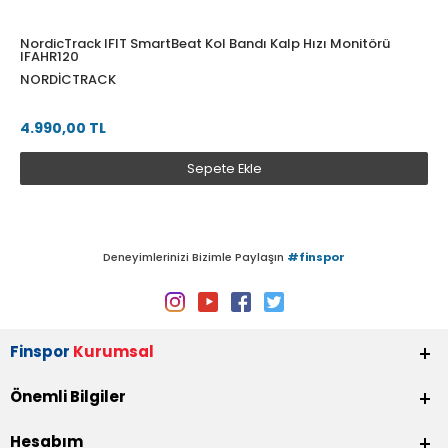
NordicTrack IFIT SmartBeat Kol Bandı Kalp Hızı Monitörü
IFAHR120
NORDICTRACK
4.990,00 TL
Sepete Ekle
Deneyimlerinizi Bizimle Paylaşın
#finspor
Finspor
Kurumsal
Önemli Bilgiler
Hesabım