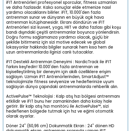
iFIT Antrenörleri profesyonel sporcular, fitness uzmanları
ve daha fazlasıdır. Kalıcı sonuçlar elde etmenize nasıl
yardımcı olacaklarını bilirler. iFIT, 10.000'den fazla
antrenman sunar ve dünyanın en büyük açık hava
antrenman kütüphanesidir. Ekranı döndürün ve iFIT
Antrenörleri sizi kuvvet, yoga, HIIT ve daha fazlası gibi koşu
bandı dışındaki çeşitli antrenmanlar boyunca yönlendirsin.
Doğru formu sağlamanıza yardımcı olacak, güçlü bir
şekilde bitirmeniz için sizi motive edecek ve global
lokasyonlar hakkında bilgiler sunarak hem kısa hem de
uzun antrenmanlarda ilginizi canlı tutacaklar.
iFIT Destekli Antrenman Deneyimi : NordicTrack ile iFIT
farkını keşfedin! 10.000'den fazla antrenman ve
kişiselleştirilmiş bir deneyim için akıllı özelliklere erişim
sağlayın. Uzman iFIT Antrenörlerinden, SmartAdjust™
teknolojimizle fitness seviyenize ve hedeflerinize uyum
sağlayan dünya çapındaki antrenmanlarda rehberlik alın.
ActivePulse™ Teknolojisi : Kalp atış hızı bölgesi antrenmanı
etkilidir ve iFIT bunu her zamankinden daha kolay hale
getirir. Bir kalp atış hızı monitörü ile ActivePulse™, sizi
hedeflenen bölgede tutmak için hız ve eğimi otomatik
olarak ayarlar.
Döner 24" (60,96 cm) Dokunmatik Ekran : 24" dönen HD
dokunmatik ekran, antrenman sırasında uzman iFIT