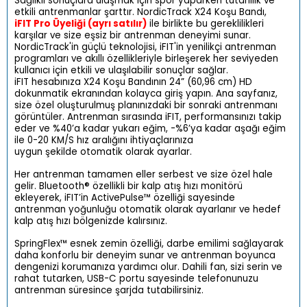
Sağlıklı sonuçlara ulaşmak için spor yaparken tutarlılık ve
etkili antrenmanlar şarttır. NordicTrack X24 Koşu Bandı,
iFIT Pro Üyeliği (ayrı satılır)
ile birlikte bu gereklilikleri
karşılar ve size eşsiz bir antrenman deneyimi sunar.
NordicTrack'in güçlü teknolojisi, iFIT'in yenilikçi antrenman
programları ve akıllı özellikleriyle birleşerek her seviyeden
kullanıcı için etkili ve ulaşılabilir sonuçlar sağlar.
iFIT hesabınıza X24 Koşu Bandının 24” (60,96 cm) HD
dokunmatik ekranından kolayca giriş yapın. Ana sayfanız,
size özel oluşturulmuş planınızdaki bir sonraki antrenmanı
görüntüler. Antrenman sırasında iFIT, performansınızı takip
eder ve %40’a kadar yukarı eğim, -%6’ya kadar aşağı eğim
ile 0-20 KM/S hız aralığını ihtiyaçlarınıza
uygun şekilde otomatik olarak ayarlar.
Her antrenman tamamen eller serbest ve size özel hale
gelir. Bluetooth® özellikli bir kalp atış hızı monitörü
ekleyerek, iFIT’in ActivePulse™ özelliği sayesinde
antrenman yoğunluğu otomatik olarak ayarlanır ve hedef
kalp atış hızı bölgenizde kalırsınız.
SpringFlex™ esnek zemin özelliği, darbe emilimi sağlayarak
daha konforlu bir deneyim sunar ve antrenman boyunca
dengenizi korumanıza yardımcı olur. Dahili fan, sizi serin ve
rahat tutarken, USB-C portu sayesinde telefonunuzu
antrenman süresince şarjda tutabilirsiniz.