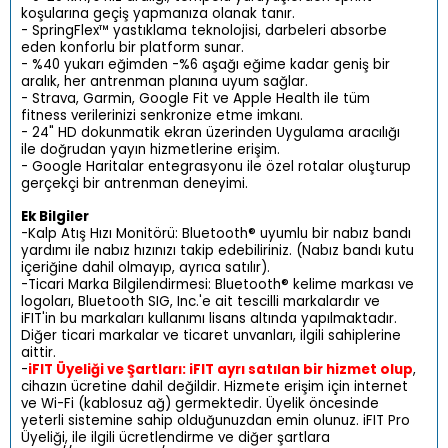
koşularına geçiş yapmanıza olanak tanır.
- SpringFlex™ yastıklama teknolojisi, darbeleri absorbe
eden konforlu bir platform sunar.
- %40 yukarı eğimden -%6 aşağı eğime kadar geniş bir
aralık, her antrenman planına uyum sağlar.
- Strava, Garmin, Google Fit ve Apple Health ile tüm
fitness verilerinizi senkronize etme imkanı.
- 24" HD dokunmatik ekran üzerinden Uygulama aracılığı
ile doğrudan yayın hizmetlerine erişim.
- Google Haritalar entegrasyonu ile özel rotalar oluşturup
gerçekçi bir antrenman deneyimi.
Ek Bilgiler
-Kalp Atış Hızı Monitörü: Bluetooth® uyumlu bir nabız bandı
yardımı ile nabız hızınızı takip edebiliriniz. (Nabız bandı kutu
içeriğine dahil olmayıp, ayrıca satılır).
-Ticari Marka Bilgilendirmesi: Bluetooth®️ kelime markası ve
logoları, Bluetooth SIG, Inc.'e ait tescilli markalardır ve
iFIT'in bu markaları kullanımı lisans altında yapılmaktadır.
Diğer ticari markalar ve ticaret unvanları, ilgili sahiplerine
aittir.
-
iFIT Üyeliği ve Şartları: iFIT ayrı satılan bir hizmet olup
,
cihazın ücretine dahil değildir. Hizmete erişim için internet
ve Wi-Fi (kablosuz ağ) germektedir. Üyelik öncesinde
yeterli sistemine sahip olduğunuzdan emin olunuz. iFIT Pro
Üyeliği, ile ilgili ücretlendirme ve diğer şartlara