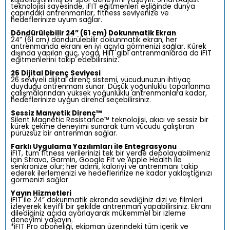
teknolojisi sayesinde, iFIT eğitmenleri eşliğinde dünya
çapındaki antrenmanlar, fitness seviyenize ve
hedeflerinize uyum sağlar.
Döndürülebilir 24” (61 cm) Dokunmatik Ekran
24” (61 cm) döndürülebilir dokunmatik ekran, her
antrenmanda ekranı en iyi açıyla görmenizi sağlar. Kürek
dışında yapılan güç, yoga, HIIT gibi antrenmanlarda da iFIT
eğitmenlerini takip edebilirsiniz.
26 Dijital Direnç Seviyesi
26 seviyeli dijital direnç sistemi, vücudunuzun ihtiyaç
duyduğu antrenmanı sunar. Düşük yoğunluklu toparlanma
çalışmalarından yüksek yoğunluklu antrenmanlara kadar,
hedeflerinize uygun direnci seçebilirsiniz.
Sessiz Manyetik Direnç™
Silent Magnetic Resistance™ teknolojisi, akıcı ve sessiz bir
kürek çekme deneyimi sunarak tüm vücudu çalıştıran
pürüzsüz bir antrenman sağlar.
Farklı Uygulama Yazılımları ile Entegrasyonu
iFIT, tüm fitness verilerinizi tek bir yerde depolayabilmeniz
için Strava, Garmin, Google Fit ve Apple Health ile
senkronize olur; her adımı, kaloriyi ve antrenmanı takip
ederek ilerlemenizi ve hedeflerinize ne kadar yaklaştığınızı
görmenizi sağlar
Yayın Hizmetleri
iFIT ile 24” dokunmatik ekranda sevdiğiniz dizi ve filmleri
izleyerek keyifli bir şekilde antrenman yapabilirsiniz. Ekranı
dilediğiniz açıda ayarlayarak mükemmel bir izleme
deneyimi yaşayın.
*iFIT Pro aboneliği, ekipman üzerindeki tüm içerik ve