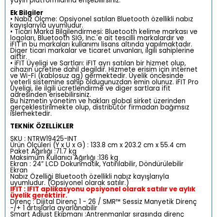
yayın platformlarına erişebilirsiniz.
Ek Bilgiler
• Nabız Ölçme: Opsiyonel satılan Bluetooth özellikli nabız
kayışlarıyla uyumludur.
• Ticari Marka Bilgilendirmesi: Bluetooth kelime markası ve
logoları, Bluetooth SIG, Inc.'e ait tescilli markalardır ve
iFIT'in bu markaları kullanımı lisans altında yapılmaktadır.
Diger ticari markalar ve ticaret unvanları, ilgili sahiplerine
aittir.
• iFIT Üyeligi ve Sartları: iFIT ayrı satılan bir hizmet olup,
cihazın ücretine dahil degildir. Hizmete erisim için internet
ve Wi-Fi (kablosuz ag) germektedir. Üyelik öncesinde
yeterli sistemine sahip oldugunuzdan emin olunuz. iFIT Pro
Üyeligi, ile ilgili ücretlendirme ve diger sartlara ifit
adresinden erisebilirsiniz.
Bu hizmetin yönetim ve hakları global sirket üzerinden
gerçeklestirilmekte olup, distribütör firmadan bağımsız
islemektedir.
TEKNİK ÖZELLİKLER
SKU : NTRW19425-INT
Ürün Ölçüleri (Y x U x G) : 133.8 cm x 203.2 cm x 55.4 cm
Paket Ağırlığı :71.7 kg
Maksimum Kullanıcı Ağırlığı :136 kg
Ekran : 24” LCD Dokunmatik, Yatırılabilir, Döndürülebilir
Ekran
Nabız Özelliği Bluetooth özellikli nabız kayışlarıyla
uyumludur. (Opsiyonel olarak satılır.)
IFIT : IFIT aplikasyonu opsiyonel olarak satılır ve aylık
üyelik gerektirir.
Direnç : Dijital Direnç 1 - 26 / SMR™ Sessiz Manyetik Direnç
-/+ 1 artışlarla ayarlanabilir
Smart Adjust Ekipmanı :Antrenmanlar sırasında direnç