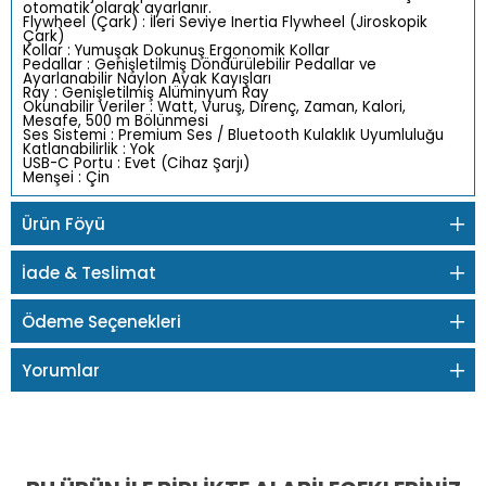
otomatik olarak ayarlanır.
Flywheel (Çark) : İleri Seviye Inertia Flywheel (Jiroskopik
Çark)
Kollar : Yumuşak Dokunuş Ergonomik Kollar
Pedallar : Genişletilmiş Döndürülebilir Pedallar ve
Ayarlanabilir Naylon Ayak Kayışları
Ray : Genişletilmiş Alüminyum Ray
Okunabilir Veriler : Watt, Vuruş, Direnç, Zaman, Kalori,
Mesafe, 500 m Bölünmesi
Ses Sistemi : Premium Ses / Bluetooth Kulaklık Uyumluluğu
Katlanabilirlik : Yok
USB-C Portu : Evet (Cihaz Şarjı)
Menşei : Çin
Ürün Föyü
İade & Teslimat
Ödeme Seçenekleri
Yorumlar