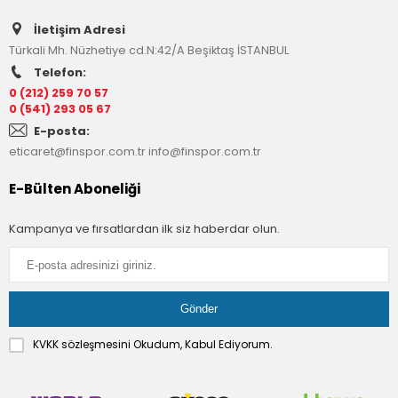
İletişim Adresi
Türkali Mh. Nüzhetiye cd.N:42/A Beşiktaş İSTANBUL
Telefon:
0 (212) 259 70 57
0 (541) 293 05 67
E-posta:
eticaret@finspor.com.tr
info@finspor.com.tr
E-Bülten Aboneliği
Kampanya ve fırsatlardan ilk siz haberdar olun.
KVKK sözleşmesini
Okudum, Kabul Ediyorum.