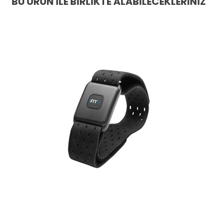
BU ÜRÜN İLE BIRLIKTE ALABILECEKLERINIZ