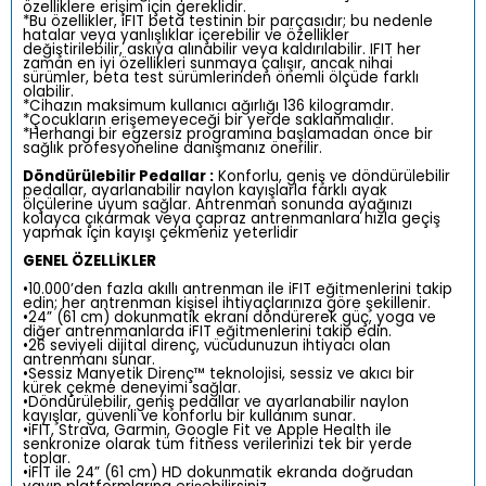
özelliklere erişim için gereklidir.
*Bu özellikler, iFIT beta testinin bir parçasıdır; bu nedenle
hatalar veya yanlışlıklar içerebilir ve özellikler
değiştirilebilir, askıya alınabilir veya kaldırılabilir. IFIT her
zaman en iyi özellikleri sunmaya çalışır, ancak nihai
sürümler, beta test sürümlerinden önemli ölçüde farklı
olabilir.
*Cihazın maksimum kullanıcı ağırlığı 136 kilogramdır.
*Çocukların erişemeyeceği bir yerde saklanmalıdır.
*Herhangi bir egzersiz programına başlamadan önce bir
sağlık profesyoneline danışmanız önerilir.
Döndürülebilir Pedallar :
Konforlu, geniş ve döndürülebilir
pedallar, ayarlanabilir naylon kayışlarla farklı ayak
ölçülerine uyum sağlar. Antrenman sonunda ayağınızı
kolayca çıkarmak veya çapraz antrenmanlara hızla geçiş
yapmak için kayışı çekmeniz yeterlidir
GENEL ÖZELLİKLER
•10.000’den fazla akıllı antrenman ile iFIT eğitmenlerini takip
edin; her antrenman kişisel ihtiyaçlarınıza göre şekillenir.
•24” (61 cm) dokunmatik ekranı döndürerek güç, yoga ve
diğer antrenmanlarda iFIT eğitmenlerini takip edin.
•26 seviyeli dijital direnç, vücudunuzun ihtiyacı olan
antrenmanı sunar.
•Sessiz Manyetik Direnç™ teknolojisi, sessiz ve akıcı bir
kürek çekme deneyimi sağlar.
•Döndürülebilir, geniş pedallar ve ayarlanabilir naylon
kayışlar, güvenli ve konforlu bir kullanım sunar.
•iFIT, Strava, Garmin, Google Fit ve Apple Health ile
senkronize olarak tüm fitness verilerinizi tek bir yerde
toplar.
•iFIT ile 24” (61 cm) HD dokunmatik ekranda doğrudan