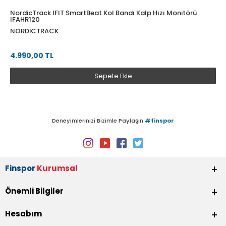
NordicTrack IFIT SmartBeat Kol Bandı Kalp Hızı Monitörü
IFAHR120
NORDICTRACK
4.990,00 TL
Sepete Ekle
Deneyimlerinizi Bizimle Paylaşın
#finspor
Finspor
Kurumsal
Önemli Bilgiler
Hesabım