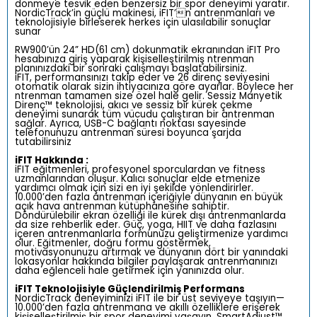
dönmeye tesvik eden benzersiz bir spor deneyimi yaratır.
NordicTrack’in güçlü makinesi, iFIT’n antrenmanları ve
teknolojisiyle birleserek herkes için ulasılabilir sonuçlar
sunar
RW900’ün 24” HD(61 cm) dokunmatik ekranından iFIT Pro
hesabınıza giriş yaparak
kişiselleştirilmiş ntrenman
planınızdaki bir sonraki çalışmayı başlatabilirsiniz.
iFIT,
performansınızı takip eder ve 26 direnç seviyesini
otomatik olarak sizin ihtiyacınıza göre
ayarlar. Böylece her
ntrenman tamamen size özel hale gelir. Sessiz Manyetik
Direnç™
teknolojisi, akıcı ve sessiz bir kürek çekme
deneyimi sunarak tüm vücudu çalıştıran bir antrenman
sağlar. Ayrıca, USB-C bağlantı noktası sayesinde
telefonunuzu antrenman
süresi boyunca şarjda
tutabilirsiniz
iFIT Hakkında :
iFIT eğitmenleri, profesyonel sporculardan ve fitness
uzmanlarından oluşur. Kalıcı sonuçlar elde etmenize
yardımcı olmak için sizi en iyi şekilde yönlendirirler.
10.000’den fazla antrenman içeriğiyle dünyanın en büyük
açık hava antrenman kütüphanesine sahiptir.
Döndürülebilir ekran özelliği ile kürek dışı antrenmanlarda
da size rehberlik eder. Güç, yoga, HIIT ve daha fazlasını
içeren antrenmanlarla formunuzu geliştirmenize yardımcı
olur. Eğitmenler, doğru formu göstermek,
motivasyonunuzu artırmak ve dünyanın dört bir yanındaki
lokasyonlar hakkında bilgiler paylaşarak antrenmanınızı
daha eğlenceli hale getirmek için yanınızda olur.
iFIT Teknolojisiyle Güçlendirilmiş Performans
NordicTrack deneyiminizi iFIT ile bir üst seviyeye taşıyın—
10.000’den fazla antrenmana ve akıllı özelliklere erişerek
kişiselleştirilmiş bir spor deneyimi yaşayın. SmartAdjust™