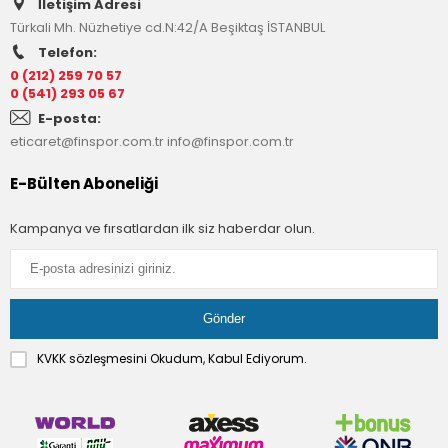
İletişim Adresi
Türkali Mh. Nüzhetiye cd.N:42/A Beşiktaş İSTANBUL
Telefon:
0 (212) 259 70 57
0 (541) 293 05 67
E-posta:
eticaret@finspor.com.tr
info@finspor.com.tr
E-Bülten Aboneliği
Kampanya ve fırsatlardan ilk siz haberdar olun.
KVKK sözleşmesini
Okudum, Kabul Ediyorum.