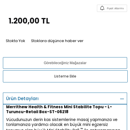
Fiyat Alarmı
1.200,00
TL
Stokta Yok
Stoklara düşünce haber ver
Görebileceğiniz Mağazalar
Listeme Ekle
Ürün Detayları
Merrithew Health & Fitness Mini Stabilite Topu - L-
Turuncu-Retail Box-ST-06218
Vücudunuzun derin kas sistemlerine masaj yapmanıza ve
tonlamanıza yardımcı olacak en büyük mini egzersiz
™