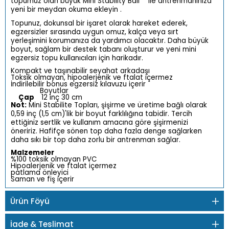
topumuz olan büyük Mini Stability Ball
ile antrenmanınıza
yeni bir meydan okuma ekleyin .
Topunuz, dokunsal bir işaret olarak hareket ederek,
egzersizler sırasında uygun omuz, kalça veya sırt
yerleşimini korumanıza da yardımcı olacaktır. Daha büyük
boyut, sağlam bir destek tabanı oluşturur ve yeni mini
egzersiz topu kullanıcıları için harikadır.
Kompakt ve taşınabilir seyahat arkadaşı
Toksik olmayan, hipoalerjenik ve ftalat içermez
İndirilebilir bonus egzersiz kılavuzu içerir
Boyutlar
Çap
12 inç
30 cm
Not:
Mini Stabilite Topları, şişirme ve üretime bağlı olarak
0,59 inç (1,5 cm)'lik bir boyut farklılığına tabidir. Tercih
ettiğiniz sertlik ve kullanım amacına göre şişirmenizi
öneririz. Hafifçe sönen top daha fazla denge sağlarken
daha sıkı bir top daha zorlu bir antrenman sağlar.
Malzemeler
%100 toksik olmayan PVC
Hipoalerjenik ve ftalat içermez
patlama önleyici
Saman ve fiş içerir
Ürün Föyü
İade & Teslimat