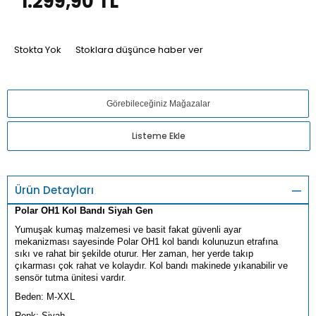
1.299,90
TL
Stokta Yok
Stoklara düşünce haber ver
Görebileceğiniz Mağazalar
Listeme Ekle
Ürün Detayları
Polar OH1 Kol Bandı Siyah Gen
Yumuşak kumaş malzemesi ve basit fakat güvenli ayar
mekanizması sayesinde Polar OH1 kol bandı kolunuzun etrafına
sıkı ve rahat bir şekilde oturur. Her zaman, her yerde takıp
çıkarması çok rahat ve kolaydır. Kol bandı makinede yıkanabilir ve
sensör tutma ünitesi vardır.
Beden: M-XXL
Renk: Siyah