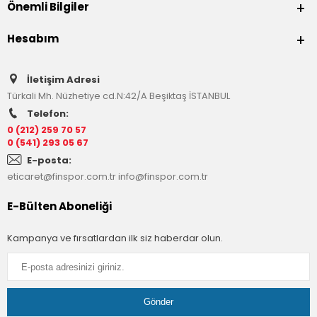
Önemli Bilgiler
Hesabım
İletişim Adresi
Türkali Mh. Nüzhetiye cd.N:42/A Beşiktaş İSTANBUL
Telefon:
0 (212) 259 70 57
0 (541) 293 05 67
E-posta:
eticaret@finspor.com.tr
info@finspor.com.tr
E-Bülten Aboneliği
Kampanya ve fırsatlardan ilk siz haberdar olun.