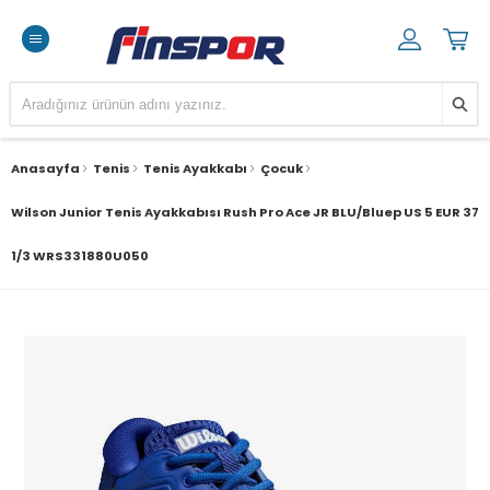
Anasayfa
Tenis
Tenis Ayakkabı
Çocuk
Wilson Junior Tenis Ayakkabısı Rush Pro Ace JR BLU/Bluep US 5 EUR 37
1/3 WRS331880U050