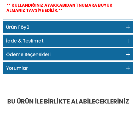
** KULLANDIĞINIZ AYAKKABIDAN 1 NUMARA BÜYÜK
ALMANIZ TAVSİYE EDİLİR.**
Ürün Föyü
İade & Teslimat
Ödeme Seçenekleri
Yorumlar
BU ÜRÜN İLE BIRLIKTE ALABILECEKLERINIZ