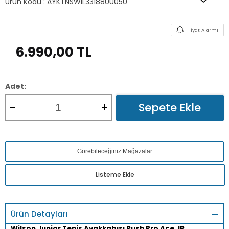
Ürün Kodu :
AYKTNSWIL331880U050
Fiyat Alarmı
6.990,00
TL
Adet:
Sepete Ekle
Görebileceğiniz Mağazalar
Listeme Ekle
Ürün Detayları
Wilson Junior Tenis Ayakkabısı Rush Pro Ace JR