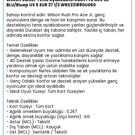
BLU/Bluep US 5 EUR 37 1/3 WRS331880U050
Sahayı kontrol edin. Wilson Rush Pro Ace Jr, genç
oyunculara denge ve hızın bir karışımını sunar. Bu
destekleyici tenis ayakkabısının yanları güçlendirilmiştir ve
dayanıklı Duralast dış tabana sahiptir. Yastıklı iç taban, her
adımda ekstra konfor sağlar.
Temel Özellikler
- Geleneksel Uyum: Her adımda en üst düzeyde destek,
denge, dayanıklılık ve yastıklama karışımı sağlar
- 4D Destek Şasisi: Dönme hareketlerini kontrol etmeye
yardımcı olmak için üstün stabilite sağlar
- Kompozisyon: Nefes alabilen file ve ek yastıklama ile
konfor ve desteği artıran teknolojiler
- Genç Odaklı: Konfor ve destek arayan yükselen genç
oyuncular için ideal ayakkabı
- İdeal Oyun Yüzeyi: Tüm Kort Yüzeyleri
Teknik Özellikler
- Kort Yüzeyi : Tüm Kort
- Ağırlık örneklem büyüklüğü : 0.267
- Ağırlık örnek büyüklüğü (ölçü birimi) : KG
- Astar (MCL) : Tekstil
- Dış Taban (MCL) : Kauçuk
- Üst (MCL) : Sentetik / Tekstil