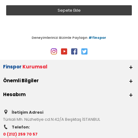
Sepete Ekle
Deneyimlerinizi Bizimle Paylaşın
#finspor
Finspor
Kurumsal
Önemli Bilgiler
Hesabım
İletişim Adresi
Türkali Mh. Nüzhetiye cd.N:42/A Beşiktaş İSTANBUL
Telefon:
0 (212) 259 70 57