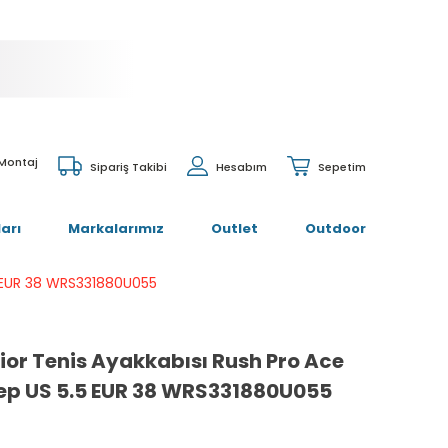
 Montaj
Sipariş Takibi
Hesabım
Sepetim
arı
Markalarımız
Outlet
Outdoor
5 EUR 38 WRS331880U055
ior Tenis Ayakkabısı Rush Pro Ace
ep US 5.5 EUR 38 WRS331880U055