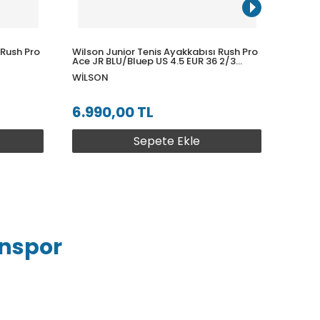
 Rush Pro
Wilson Junior Tenis Ayakkabısı Rush Pro
Wilson
Ace JR BLU/Bluep US 4.5 EUR 36 2/3
Ace JR
WRS331880U045
WRS3
WILSON
WILS
6.990,00 TL
6.99
Sepete Ekle
inspor