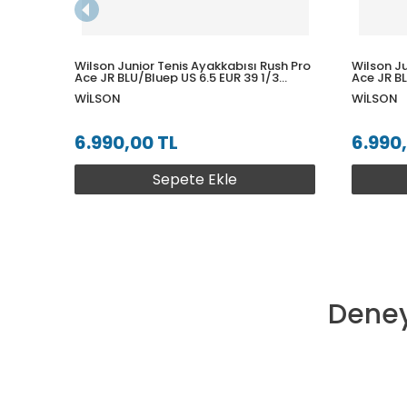
Wilson Junior Tenis Ayakkabısı Rush Pro
Wilson Ju
Ace JR BLU/Bluep US 6.5 EUR 39 1/3
Ace JR B
WRS331880U065
WRS3318
WILSON
WILSON
6.990,00 TL
6.990
Sepete Ekle
Deney