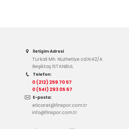
İletişim Adresi
Türkali Mh. Nüzhetiye cd.N:42/A
Beşiktaş İSTANBUL
Telefon:
0 (212) 259 70 57
0 (541) 293 05 67
E-posta:
eticaret@finspor.com.tr
info@finspor.com.tr