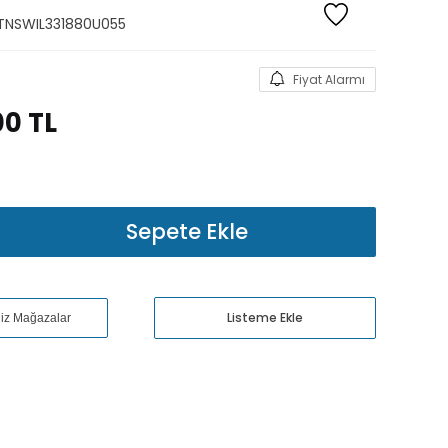
TNSWIL331880U055
Fiyat Alarmı
00
TL
Sepete Ekle
Listeme Ekle
niz Mağazalar