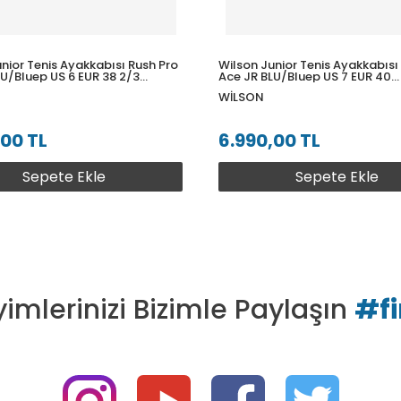
nior Tenis Ayakkabısı Rush Pro
Wilson Junior Tenis Ayakkabısı
LU/Bluep US 6 EUR 38 2/3
Ace JR BLU/Bluep US 7 EUR 40
80U060
WRS331880U070
WILSON
,00 TL
6.990,00 TL
Sepete Ekle
Sepete Ekle
imlerinizi Bizimle Paylaşın
#f