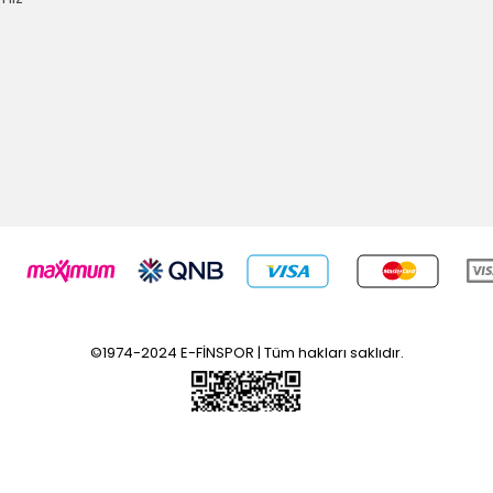
©1974-2024 E-FİNSPOR | Tüm hakları saklıdır.