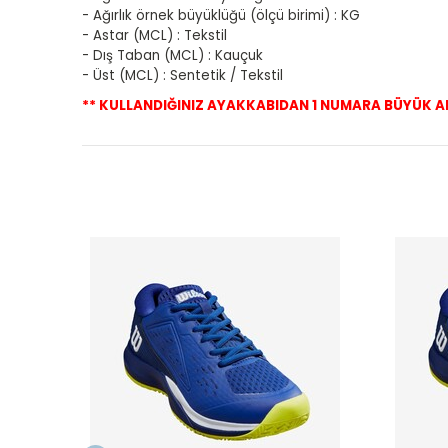
- Ağırlık örnek büyüklüğü (ölçü birimi) : KG
- Astar (MCL) : Tekstil
- Dış Taban (MCL) : Kauçuk
- Üst (MCL) : Sentetik / Tekstil
** KULLANDIĞINIZ AYAKKABIDAN 1 NUMARA BÜYÜK ALM