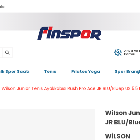
lar
Arıza ve
Formu
ıllı Spor Saati
Tenis
Pilates Yoga
Spor Branşl
Wilson Junior Tenis Ayakkabısı Rush Pro Ace JR BLU/Bluep US 5.
Wilson Jun
JR BLU/Blu
WILSON