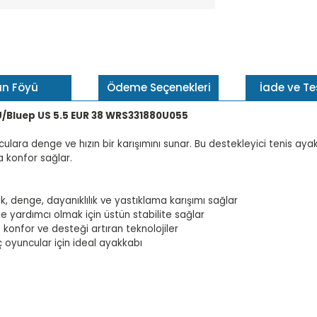
ün Föyü
Ödeme Seçenekleri
İade ve T
LU/Bluep US 5.5 EUR 38 WRS331880U055
lara denge ve hızın bir karışımını sunar. Bu destekleyici tenis ayakk
a konfor sağlar.
denge, dayanıklılık ve yastıklama karışımı sağlar
 yardımcı olmak için üstün stabilite sağlar
 konfor ve desteği artıran teknolojiler
 oyuncular için ideal ayakkabı