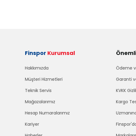
Finspor
Kurumsal
Önemli 
Hakkımızda
Ödeme ve
Müşteri Hizmetleri
Garanti v
Teknik Servis
KVKK Gizli
Mağazalarımız
Kargo Tes
Hesap Numaralarımız
Uzmanınd
Kariyer
Finspor'd
Haberler
Markaları