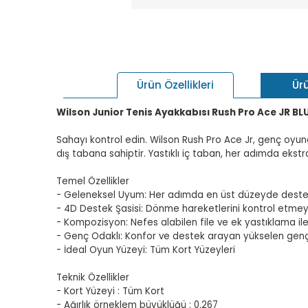
Ür
Ürün Özellikleri
Wilson Junior Tenis Ayakkabısı Rush Pro Ace JR B
Sahayı kontrol edin. Wilson Rush Pro Ace Jr, genç oyuncu
dış tabana sahiptir. Yastıklı iç taban, her adımda ekstr
Temel Özellikler
- Geleneksel Uyum: Her adımda en üst düzeyde destek, 
- 4D Destek Şasisi: Dönme hareketlerini kontrol etmeye
- Kompozisyon: Nefes alabilen file ve ek yastıklama ile
- Genç Odaklı: Konfor ve destek arayan yükselen genç
- İdeal Oyun Yüzeyi: Tüm Kort Yüzeyleri
Teknik Özellikler
- Kort Yüzeyi : Tüm Kort
- Ağırlık örneklem büyüklüğü : 0.267