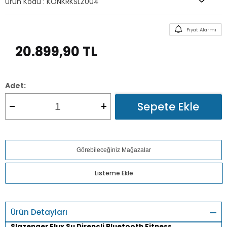
Ürün Kodu :
KONKRKSLZ004
Fiyat Alarmı
20.899,90
TL
Adet:
Sepete Ekle
Görebileceğiniz Mağazalar
Listeme Ekle
Ürün Detayları
Slazenger Flux Su Dirençli Bluetooth Fitness