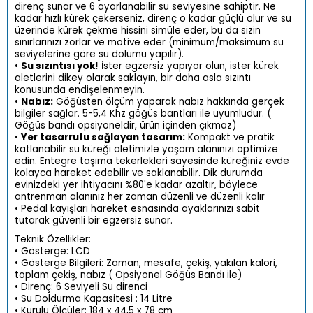
direnç sunar ve 6 ayarlanabilir su seviyesine sahiptir. Ne
kadar hızlı kürek çekerseniz, direnç o kadar güçlü olur ve su
üzerinde kürek çekme hissini simüle eder, bu da sizin
sınırlarınızı zorlar ve motive eder (minimum/maksimum su
seviyelerine göre su dolumu yapılır).
•
Su sızıntısı yok!
İster egzersiz yapıyor olun, ister kürek
aletlerini dikey olarak saklayın, bir daha asla sızıntı
konusunda endişelenmeyin.
•
Nabız:
Göğüsten ölçüm yaparak nabız hakkında gerçek
bilgiler sağlar. 5-5,4 Khz göğüs bantları ile uyumludur. (
Göğüs bandı opsiyoneldir, ürün içinden çıkmaz)
•
Yer tasarrufu sağlayan tasarım:
Kompakt ve pratik
katlanabilir su küreği aletimizle yaşam alanınızı optimize
edin. Entegre taşıma tekerlekleri sayesinde küreğiniz evde
kolayca hareket edebilir ve saklanabilir. Dik durumda
evinizdeki yer ihtiyacını %80'e kadar azaltır, böylece
antrenman alanınız her zaman düzenli ve düzenli kalır
• Pedal kayışları hareket esnasında ayaklarınızı sabit
tutarak güvenli bir egzersiz sunar.
Teknik Özellikler:
• Gösterge: LCD
• Gösterge Bilgileri: Zaman, mesafe, çekiş, yakılan kalori,
toplam çekiş, nabız ( Opsiyonel Göğüs Bandı ile)
• Direnç: 6 Seviyeli Su direnci
• Su Doldurma Kapasitesi : 14 Litre
• Kurulu Ölçüler: 184 x 44,5 x 78 cm