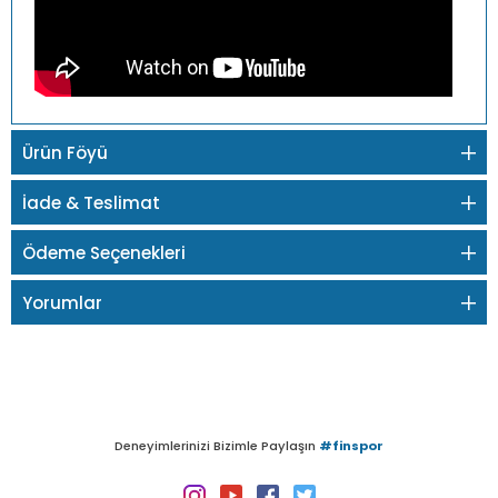
Ürün Föyü
İade & Teslimat
Ödeme Seçenekleri
Yorumlar
Deneyimlerinizi Bizimle Paylaşın
#finspor