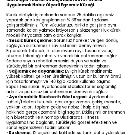
Uygulamalı Nabız Ölçerli Egzersiz Küreği
Kürek aletiyle iç mekanda sadece 25 dakika egzersiz
yaparak ana kas gruplarınızın % 86’sından fazlasını
çalıştırabilirsiniz. Tüm vücudunuzu birlikte çalıştırıp aynı
zamanda kalori yakmak istiyorsanız Slazenger Flux kürek
modeli ihtiyacınızı tam olarak karşılar.
•
Sessiz kürek çekme:
Sorunsuz hareket ve geri dönüş
sağlayan sürtünmesiz ray sistemini deneyimleyin.
Ergonomik tutacak, iki alüminyum raylı tasarım ve üç
oturma tekerleği rahat ve verimli bir antrenman sağlar.
Sadece suyun rahatlatıcı sesini duyun ve sakin ve
sürükleyici bir antrenman deneyiminin tadını çıkarın.
•
Sağlamlık ve dayanıklılık:
Ev için kürek makinemiz
yüksek kaliteli çelikten üretilmiştir, uzun bir kullanım ömrü
için tasarlanmıştır ve 140 kg'a kadar kullanıcı taşıma
kapasitesi sunar. Ayarlanabilir stabilizatörler sağlamlığı
artırır ve pürüzsüz bir antrenman deneyimi sağlar.
•
Ayarlanabilir Bluetooth Göstergesi:
Ayarlanabilir
tablet/telefon tutuculu gösterge; zaman, çekiş, mesafe,
yakılan kalori, toplam çekiş ve nabız ( kalp atış hızı)
hakkında gerçek zamanlı bilgi sağlar. Etkileşimli antrenman
için bluetooth ile Kinomap Uluslararası Fitness
uygulamasına bağlanın, sürükleyici görsel efektlerin ve
sanal egzersizlerin tadını çıkarın.
•
Su direnci:
12 bıçaklı üst kalitede su tankı daha yüksek bir