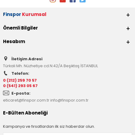
Finspor
Kurumsal
Önemli Bilgiler
Hesabım
İletişim Adresi
Türkali Mh. Nüzhetiye cd.N:42/A Beşiktaş İSTANBUL
Telefon:
0 (212) 259 70 57
0 (541) 293 05 67
E-posta:
eticaret@finspor.com.tr
info@finspor.com.tr
E-Bülten Aboneliği
Kampanya ve fırsatlardan ilk siz haberdar olun.