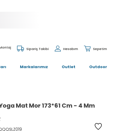
 Montaj
Sipariş Takibi
Hesabım
Sepetim
arı
Markalarımız
Outlet
Outdoor
Yoga Mat Mor 173*61 Cm - 4 Mm
R
QQQSLZ019