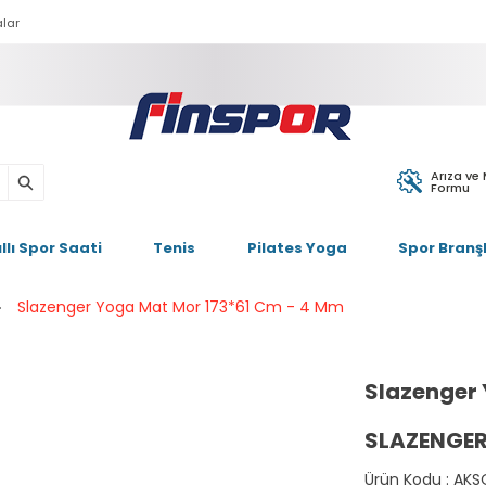
lar
Arıza ve
Formu
ıllı Spor Saati
Tenis
Pilates Yoga
Spor Branşl
Slazenger Yoga Mat Mor 173*61 Cm - 4 Mm
Slazenger 
SLAZENGE
Ürün Kodu :
AKS