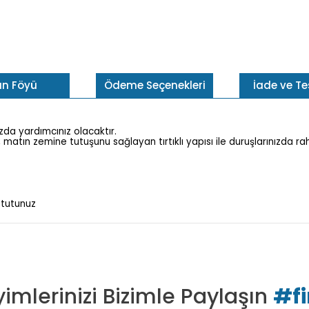
ün Föyü
Ödeme Seçenekleri
İade ve T
ızda yardımcınız olacaktır.
matın zemine tutuşunu sağlayan tırtıklı yapısı ile duruşlarınızda rah
 tutunuz
imlerinizi Bizimle Paylaşın
#f