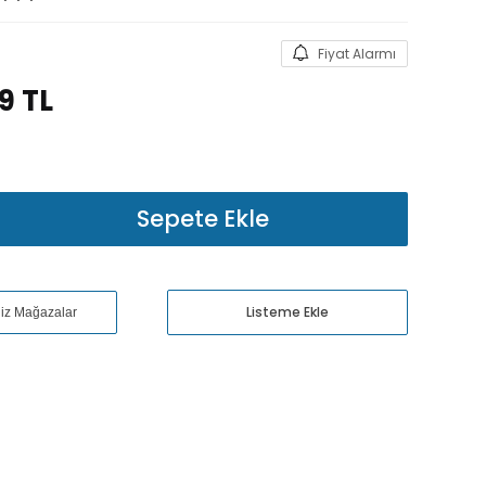
Fiyat Alarmı
89
TL
Sepete Ekle
Listeme Ekle
niz Mağazalar