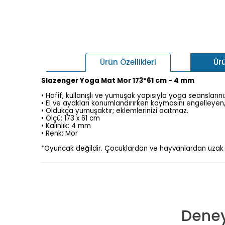
Ür
Ürün Özellikleri
Slazenger Yoga Mat Mor 173*61 cm - 4 mm
• Hafif, kullanışlı ve yumuşak yapısıyla yoga seansların
• El ve ayakları konumlandırırken kaymasını engelleyen, 
• Oldukça yumuşaktır; eklemlerinizi acıtmaz.
• Ölçü: 173 x 61 cm
• Kalınlık: 4 mm
• Renk: Mor
*Oyuncak değildir. Çocuklardan ve hayvanlardan uzak
Deney