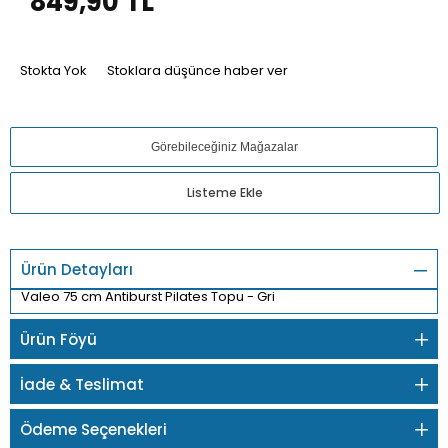
849,90
TL
Stokta Yok
Stoklara düşünce haber ver
Görebileceğiniz Mağazalar
Listeme Ekle
Ürün Detayları
Valeo 75 cm Antiburst Pilates Topu - Gri
Ürün Föyü
İade & Teslimat
Ödeme Seçenekleri