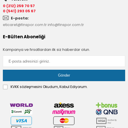
0 (212) 259 70 57
0 (541) 293 05 67
E-posta:
eticaret@finspor.com.tr
info@finspor.com.tr
E-Bülten Aboneliği
Kampanya ve fırsatlardan ilk siz haberdar olun.
KVKK sözleşmesini
Okudum, Kabul Ediyorum.