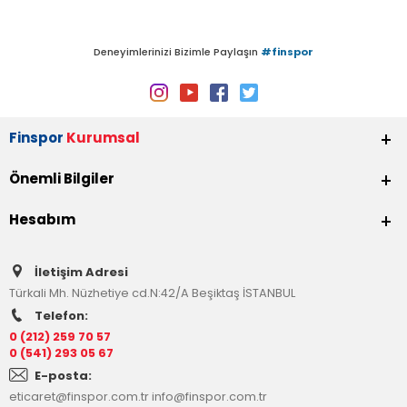
Deneyimlerinizi Bizimle Paylaşın
#finspor
Finspor
Kurumsal
Önemli Bilgiler
Hesabım
İletişim Adresi
Türkali Mh. Nüzhetiye cd.N:42/A Beşiktaş İSTANBUL
Telefon:
0 (212) 259 70 57
0 (541) 293 05 67
E-posta:
eticaret@finspor.com.tr
info@finspor.com.tr