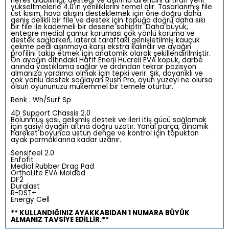
nefes alabilirliği, desteği ve aşınma direncini artıran yeni
yükseltmelerle 4.0'ın yeniliklerini temel alır. Tasarlanmış file
üst kısım, hava akışını desteklemek için öne doğru daha
geniş delikli bir file ve destek için topuğa doğru daha sıkı
bir file ile kademeli bir desene sahiptir. Daha büyük,
entegre medial çamur koruması çok yönlü koruma ve
destek sağlarken, lateral taraftaki genişletilmiş kauçuk
çekme pedi aşınmaya karşı ekstra kalındır ve ayağın
profilini takip etmek için anatomik olarak şekillendirilmiştir.
Ön ayağın altındaki Hafif Enerji Hücreli EVA köpük, darbe
anında yastıklama sağlar ve ardından tekrar pozisyon
almanıza yardımcı olmak için tepki verir. Şık, dayanıklı ve
çok yönlü destek sağlayan Rush Pro, oyun yüzeyi ne olursa
olsun oyununuzu mükemmel bir temele oturtur.
Renk : Wh/Surf Sp
4D Support Chassis 2.0
Bölünmüş şasi, gelişmiş destek ve ileri itiş gücü sağlamak
için şasiyi ayağın altına doğru uzatır. Yanal parça, dinamik
hareket boyunca üstün denge ve kontrol için topuktan
ayak parmaklarına kadar uzanır.
Sensifeel 2.0
Enfofit
Medial Rubber Drag Pad
OrthoLite EVA Molded
DF2
Duralast
R-DST+
Energy Cell
** KULLANDIĞINIZ AYAKKABIDAN 1 NUMARA BÜYÜK
ALMANIZ TAVSİYE EDİLLİR.**