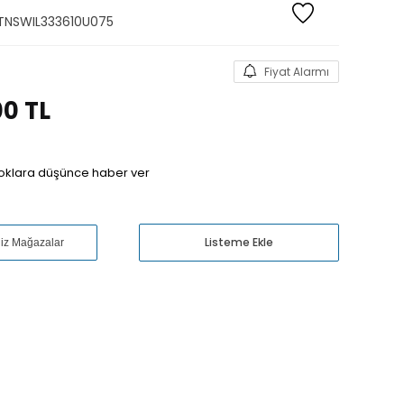
TNSWIL333610U075
Fiyat Alarmı
00
TL
oklara düşünce haber ver
Listeme Ekle
niz Mağazalar