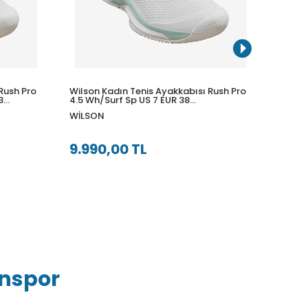
Rush Pro
Wilson Kadın Tenis Ayakkabısı Rush Pro
Wilson
3
4.5 Wh/Surf Sp US 7 EUR 38
4.5 Wh
WRS333610U070
WRS3
WILSON
WILS
9.990,00 TL
9.99
inspor