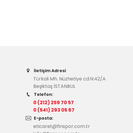
İletişim Adresi
Türkali Mh. Nüzhetiye cd.N:42/A
Beşiktaş İSTANBUL
Telefon:
0 (212) 259 70 57
0 (541) 293 05 67
E-posta:
eticaret@finspor.com.tr