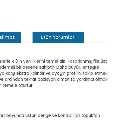
eslimat
Ürün Yorumları
rle 4.0'ın yeniliklerini temel alır. Tasarlanmış file üst
e kademeli bir desene sahiptir. Daha büyük, entegre
karşı ekstra kalındır ve ayağın profilini takip etmek
ar ve ardından tekrar pozisyon almanıza yardımcı olmak
r temele oturtur.
reket boyunca üstün denge ve kontrol için topuktan