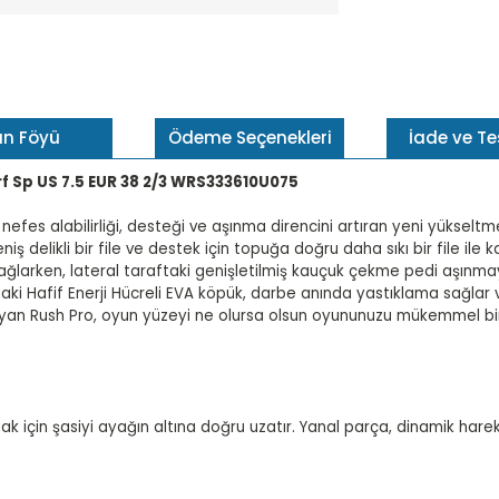
ün Föyü
Ödeme Seçenekleri
İade ve T
f Sp US 7.5 EUR 38 2/3 WRS333610U075
efes alabilirliği, desteği ve aşınma direncini artıran yeni yükseltmele
ş delikli bir file ve destek için topuğa doğru daha sıkı bir file il
arken, lateral taraftaki genişletilmiş kauçuk çekme pedi aşınmaya 
ındaki Hafif Enerji Hücreli EVA köpük, darbe anında yastıklama sağl
ağlayan Rush Pro, oyun yüzeyi ne olursa olsun oyununuzu mükemmel bi
amak için şasiyi ayağın altına doğru uzatır. Yanal parça, dinamik ha