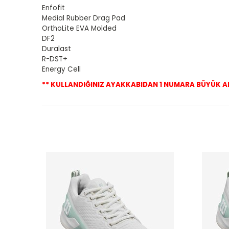
Enfofit
Medial Rubber Drag Pad
OrthoLite EVA Molded
DF2
Duralast
R-DST+
Energy Cell
** KULLANDIĞINIZ AYAKKABIDAN 1 NUMARA BÜYÜK ALM