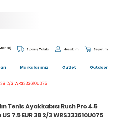
 Montaj
Sipariş Takibi
Hesabım
Sepetim
arı
Markalarımız
Outlet
Outdoor
UR 38 2/3 WRS333610U075
ın Tenis Ayakkabısı Rush Pro 4.5
 US 7.5 EUR 38 2/3 WRS333610U075