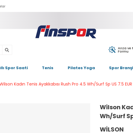
lar
Arıza ve
Formu
ıllı Spor Saati
Tenis
Pilates Yoga
Spor Branşl
Wilson Kadın Tenis Ayakkabısı Rush Pro 4.5 Wh/Surf Sp US 7.5 E
Wilson Kad
Wh/Surf Sp
WILSON