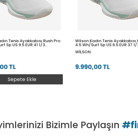
dın Tenis Ayakkabısı Rush Pro
Wilson Kadın Tenis Ayakkabısı 
rf Sp US 9.5 EUR 41 1/3
4.5 Wh/Surf Sp US 6.5 EUR 37 1/
10U095
WRS333610U065
WILSON
,00 TL
9.990,00 TL
Sepete Ekle
imlerinizi Bizimle Paylaşın
#f