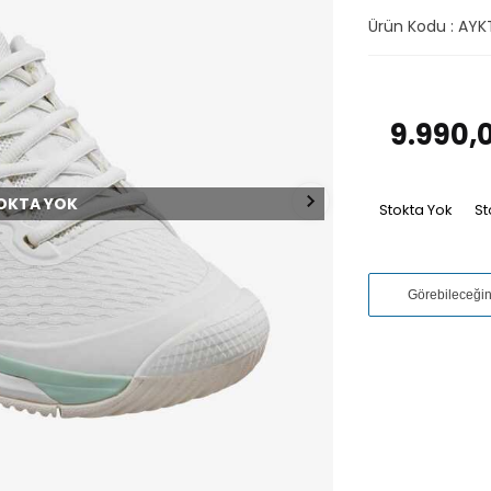
Ürün Kodu :
AYK
9.990,
OKTA YOK
Stokta Yok
St
Görebileceği