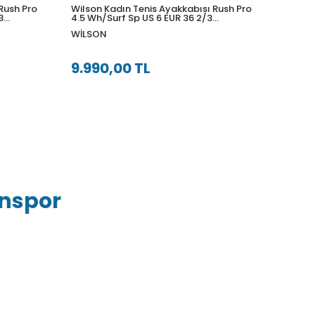
Rush Pro
Wilson Kadın Tenis Ayakkabısı Rush Pro
Wilson
3
4.5 Wh/Surf Sp US 6 EUR 36 2/3
4.5 Wh
WRS333610U060
WRS33
WILSON
WILS
9.990,00 TL
9.99
inspor