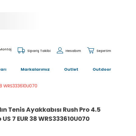
 Montaj
Sipariş Takibi
Hesabım
Sepetim
arı
Markalarımız
Outlet
Outdoor
 38 WRS333610U070
ın Tenis Ayakkabısı Rush Pro 4.5
p US 7 EUR 38 WRS333610U070