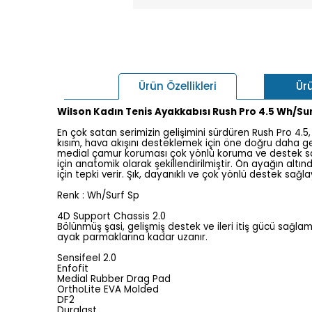
Ür
Ürün Özellikleri
Wilson Kadın Tenis Ayakkabısı Rush Pro 4.5 Wh/Su
En çok satan serimizin gelişimini sürdüren Rush Pro 4.5, n
kısım, hava akışını desteklemek için öne doğru daha geni
medial çamur koruması çok yönlü koruma ve destek sağl
için anatomik olarak şekillendirilmiştir. Ön ayağın alt
için tepki verir. Şık, dayanıklı ve çok yönlü destek s
Renk : Wh/Surf Sp
4D Support Chassis 2.0
Bölünmüş şasi, gelişmiş destek ve ileri itiş gücü sağl
ayak parmaklarına kadar uzanır.
Sensifeel 2.0
Enfofit
Medial Rubber Drag Pad
OrthoLite EVA Molded
DF2
Duralast