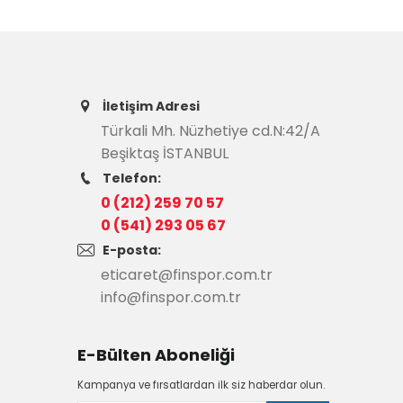
İletişim Adresi
Türkali Mh. Nüzhetiye cd.N:42/A
Beşiktaş İSTANBUL
Telefon:
0 (212) 259 70 57
0 (541) 293 05 67
E-posta:
eticaret@finspor.com.tr
info@finspor.com.tr
E-Bülten Aboneliği
Kampanya ve fırsatlardan ilk siz haberdar olun.