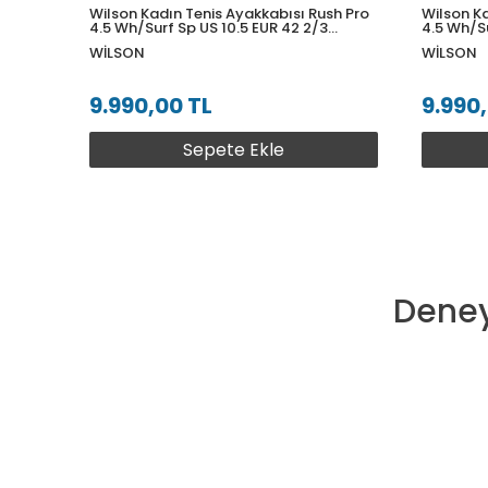
Wilson Kadın Tenis Ayakkabısı Rush Pro
Wilson Ka
4.5 Wh/Surf Sp US 10.5 EUR 42 2/3
4.5 Wh/Su
WRS333610U105
WRS3336
WILSON
WILSON
9.990,00 TL
9.990
Sepete Ekle
Deney