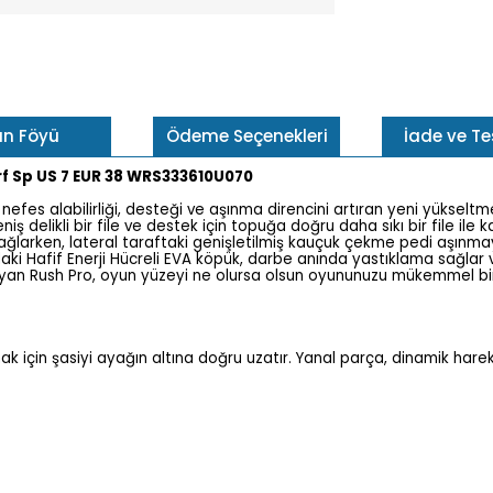
ün Föyü
Ödeme Seçenekleri
İade ve T
rf Sp US 7 EUR 38 WRS333610U070
efes alabilirliği, desteği ve aşınma direncini artıran yeni yükseltmele
ş delikli bir file ve destek için topuğa doğru daha sıkı bir file il
arken, lateral taraftaki genişletilmiş kauçuk çekme pedi aşınmaya 
ındaki Hafif Enerji Hücreli EVA köpük, darbe anında yastıklama sağl
ağlayan Rush Pro, oyun yüzeyi ne olursa olsun oyununuzu mükemmel bi
amak için şasiyi ayağın altına doğru uzatır. Yanal parça, dinamik ha