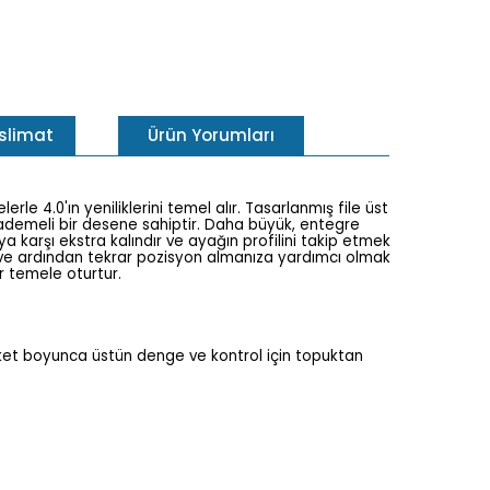
eslimat
Ürün Yorumları
rle 4.0'ın yeniliklerini temel alır. Tasarlanmış file üst
e kademeli bir desene sahiptir. Daha büyük, entegre
karşı ekstra kalındır ve ayağın profilini takip etmek
ar ve ardından tekrar pozisyon almanıza yardımcı olmak
r temele oturtur.
reket boyunca üstün denge ve kontrol için topuktan