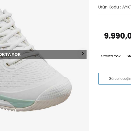
Ürün Kodu :
AYK
9.990,
OKTA YOK
Stokta Yok
St
Görebileceği