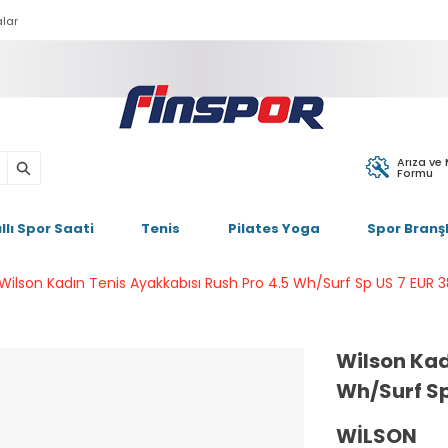
lar
Arıza ve
Formu
ıllı Spor Saati
Tenis
Pilates Yoga
Spor Branşl
Wilson Kadın Tenis Ayakkabısı Rush Pro 4.5 Wh/Surf Sp US 7 EUR
Wilson Kad
Wh/Surf S
WILSON