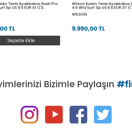
dın Tenis Ayakkabısı Rush Pro
Wilson Kadın Tenis Ayakkabısı 
rf Sp US 9.5 EUR 41 1/3
4.5 Wh/Surf Sp US 6.5 EUR 37 1/
10U095
WRS333610U065
WILSON
,00 TL
9.990,00 TL
Sepete Ekle
imlerinizi Bizimle Paylaşın
#f