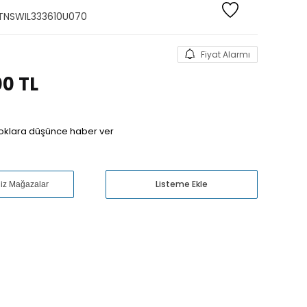
TNSWIL333610U070
Fiyat Alarmı
00
TL
oklara düşünce haber ver
Listeme Ekle
niz Mağazalar